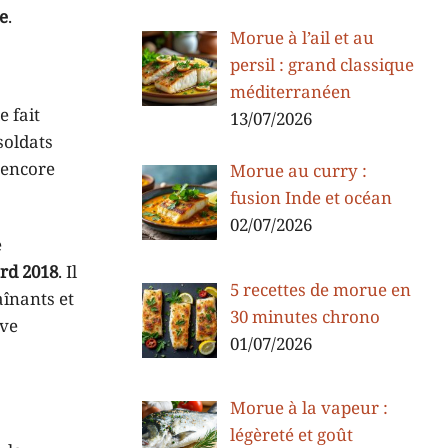
e
.
Morue à l’ail et au
persil : grand classique
méditerranéen
le fait
13/07/2026
soldats
 encore
Morue au curry :
fusion Inde et océan
02/07/2026
e
rd 2018
. Il
5 recettes de morue en
aînants et
30 minutes chrono
uve
01/07/2026
Morue à la vapeur :
légèreté et goût