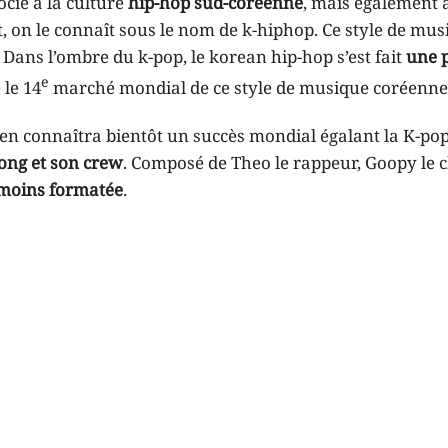
cié à la culture
hip-hop sud-coréenne
, mais également à
, on le connaît sous le nom de k-hiphop. Ce style de musi
. Dans l’ombre du k-pop, le korean hip-hop s’est fait
une 
e
 le 14
marché mondial de ce style de musique coréenne
éen connaîtra bientôt un succès mondial égalant la K-po
ong et son crew
. Composé de Theo le rappeur, Goopy le 
moins formatée
.