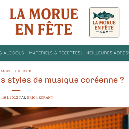
& ALCOOLS
MATÉRIELS & RECETTES
MEILLEURES ADRES
MODE ET BIJOUX
nts styles de musique coréenne ?
14/04/2022
PAR
ERIC LEGRANT