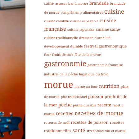
brandade
saine
astuces
bar à morue
brandade
cuisine
de morue
compléments alimentaires
cuisine
cuisine créative
cuisine espagnole
française
cuisine saine
cuisine japonaise
cuisine traditionnelle
dressage
durabilité
festival gastronomique
développement durable
four
fruits de mer
fête de la morue
gastronomie
gastronomie française
industrie de la pêche
logistique du froid
morue
nutrition
morue au four
plats
poisson
produits de
de morue
plat traditionnel
pêche
la mer
recette
pêche durable
recette
recettes de morue
recettes
morue
recettes de poisson
recettes
recettes de noël
santé
traditionnelles
street-food
vin et morue