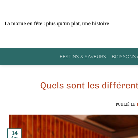
Passer
au
contenu
La morue en fête : plus qu’un plat, une histoire
FESTINS & SAVEURS
BOISSONS 
Quels sont les différe
PUBLIÉ LE
14
Avr