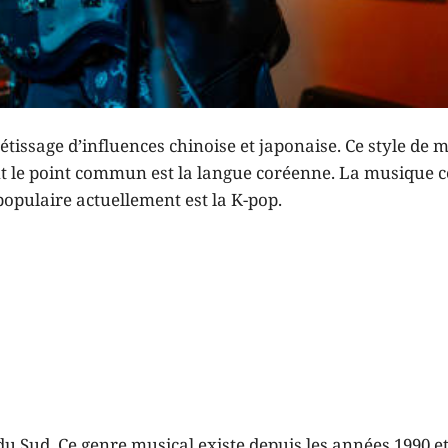
étissage d’influences chinoise et japonaise. Ce style de 
 le point commun est la langue coréenne. La musique 
populaire actuellement est la K-pop.
u Sud. Ce genre musical existe depuis les années 1990 e