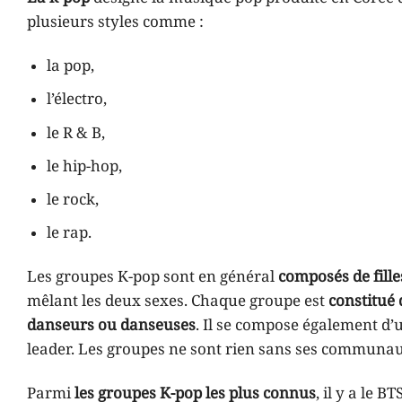
plusieurs styles comme :
la pop,
l’électro,
le R & B,
le hip-hop,
le rock,
le rap.
Les groupes K-pop sont en général
composés de fill
mêlant les deux sexes. Chaque groupe est
constitué 
danseurs ou danseuses
. Il se compose également d’u
leader. Les groupes ne sont rien sans ses communa
Parmi
les groupes K-pop les plus connus
, il y a le 