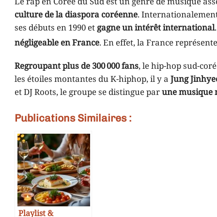
Le rap en Corée du Sud est un genre de musique asso
culture de la diaspora coréenne
. Internationalement
ses débuts en 1990 et
gagne un intérêt international
négligeable en France
. En effet, la France représente
Regroupant plus de 300 000 fans
, le hip-hop sud-cor
les étoiles montantes du K-hiphop, il y a
Jung Jinhye
et DJ Roots, le groupe se distingue par
une musique 
Publications Similaires :
Playlist &