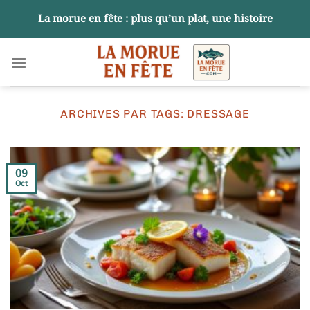
Passer
La morue en fête : plus qu’un plat, une histoire
au
contenu
ARCHIVES PAR TAGS:
DRESSAGE
09
Oct