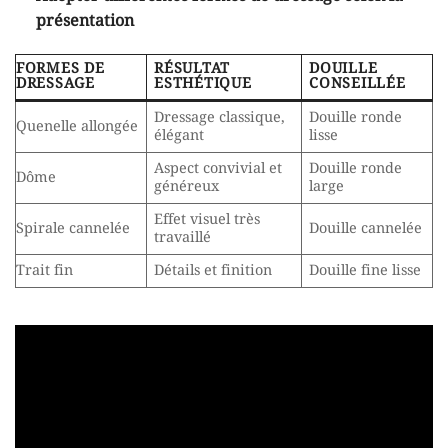
présentation
FORMES DE
RÉSULTAT
DOUILLE
DRESSAGE
ESTHÉTIQUE
CONSEILLÉE
Dressage classique,
Douille ronde
Quenelle allongée
élégant
lisse
Aspect convivial et
Douille ronde
Dôme
généreux
large
Effet visuel très
Spirale cannelée
Douille cannelée
travaillé
Trait fin
Détails et finition
Douille fine lisse