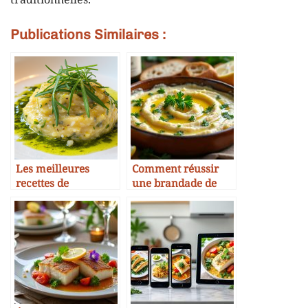
traditionnelles.
Publications Similaires :
Les meilleures
Comment réussir
recettes de
une brandade de
brandade revisitées
morue crémeuse