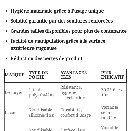
Hygiène maximale grâce à l’usage unique
Solidité garantie par des soudures renforcées
Grandes tailles disponibles pour plus de contenance
Facilité de manipulation grâce à la surface
extérieure rugueuse
Réduction des pertes de produit
TYPE DE
AVANTAGES
PRIX
MARQUE
POCHE
CLÉS
INDICATIF
Résistance,
Jetable
30-35 € les
De Buyer
hygiène,
polyéthylène
100
recyclabilité
Variable
Réutilisable
Durabilité,
Lacor
selon
silicone/tissu
confort d’usage
modèle
Variable
Réutilisable
Surface lisse