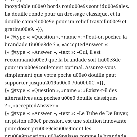
inoxydable u00e0 bords roulu00e9s sont idu00e9ales.
La douille ronde pour un dressage classique, et la
douille cannelu00e9e pour un relief travaillu00e9 et
gratinu00e9. »}},
{« @type »: »Question », »name »: »Peut-on pocher la
brandade tiu00e8de ? », »acceptedAnswer »:
{« @type »: »Answer », »text »: »Oui, il est
recommandu00e9 que la brandade soit tiu00e8de
pour un u00e9coulement optimal. Assurez-vous
simplement que votre poche u00e0 douille peut
supporter jusquu2019u00e0 70u00b0C. »}},
{« @type »: »Question », »name »: »Existe-t-il des
alternatives aux poches u00e0 douille classiques
? », »acceptedAnswer »:
{« @type »: »Answer », »text »: »Le Tube de De Buyer,
un piston u00e0 pression, est une solution innovante
pour doser pru00e9cisu00e9ment les
pru00e9parations u00e9paisses comme la brandade,