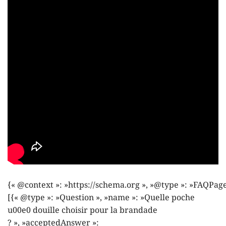
{« @context »: »https://schema.org », »@type »: »FAQPage
[{« @type »: »Question », »name »: »Quelle poche
u00e0 douille choisir pour la brandade
? », »acceptedAnswer »: