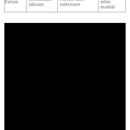
Patisse
selon
silicone
intérieure
modèle