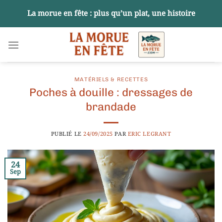
Passer
La morue en fête : plus qu’un plat, une histoire
au
contenu
MATÉRIELS & RECETTES
Poches à douille : dressages de
brandade
PUBLIÉ LE
24/09/2025
PAR
ERIC LEGRANT
24
Sep