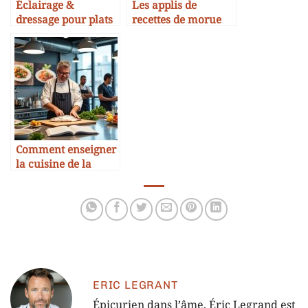
Éclairage &
Les applis de
dressage pour plats
recettes de morue
de morue
les plus téléchargées
Comment enseigner
la cuisine de la
morue en école
hôtelière
ERIC LEGRANT
Épicurien dans l’âme, Éric Legrand est