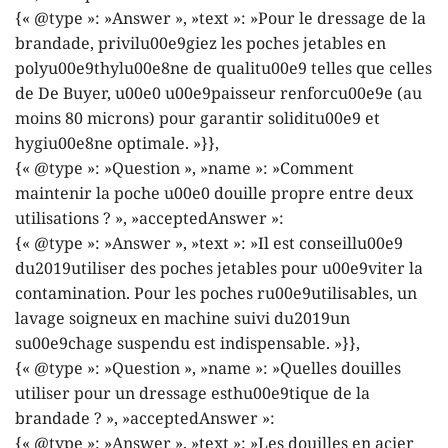
{« @type »: »Answer », »text »: »Pour le dressage de la
brandade, privilu00e9giez les poches jetables en
polyu00e9thylu00e8ne de qualitu00e9 telles que celles
de De Buyer, u00e0 u00e9paisseur renforcu00e9e (au
moins 80 microns) pour garantir soliditu00e9 et
hygiu00e8ne optimale. »}},
{« @type »: »Question », »name »: »Comment
maintenir la poche u00e0 douille propre entre deux
utilisations ? », »acceptedAnswer »:
{« @type »: »Answer », »text »: »Il est conseillu00e9
du2019utiliser des poches jetables pour u00e9viter la
contamination. Pour les poches ru00e9utilisables, un
lavage soigneux en machine suivi du2019un
su00e9chage suspendu est indispensable. »}},
{« @type »: »Question », »name »: »Quelles douilles
utiliser pour un dressage esthu00e9tique de la
brandade ? », »acceptedAnswer »:
{« @type »: »Answer », »text »: »Les douilles en acier