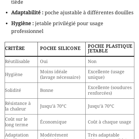
tiède
Adaptabilité :
poche ajustable à différentes douilles
Hygiène :
jetable privilégié pour usage
professionnel
POCHE PLASTIQUE
CRITÈRE
POCHE SILICONE
JETABLE
Réutilisable
Oui
Non
Moins idéale
Excellente (usage
Hygiène
(lavage nécessaire)
unique)
Excellente (soudures
Solidité
Bonne
renforcées)
Résistance à
Jusqu’à 70°C
Jusqu’à 70°C
la chaleur
Coût sur le
Économique
Coût à chaque usage
long terme
Adaptation
Modérément
Très adaptable