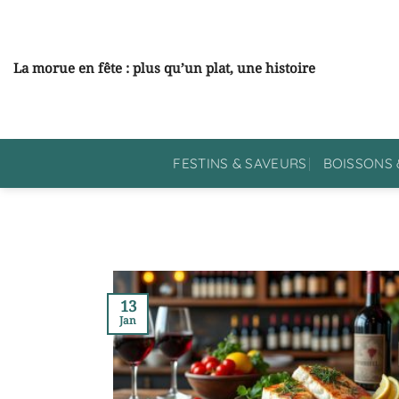
Passer
au
contenu
La morue en fête : plus qu’un plat, une histoire
FESTINS & SAVEURS
BOISSONS 
13
Jan