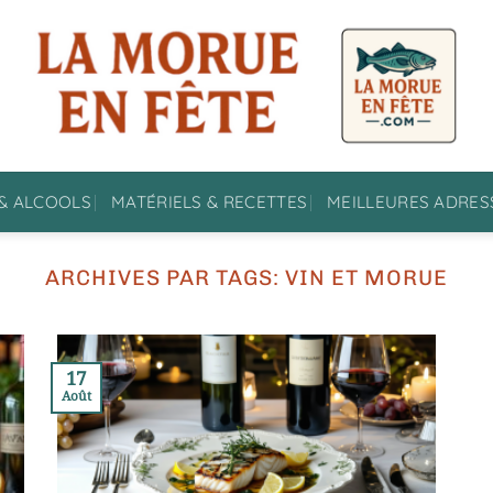
& ALCOOLS
MATÉRIELS & RECETTES
MEILLEURES ADRES
ARCHIVES PAR TAGS:
VIN ET MORUE
17
Août