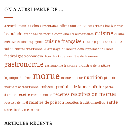
ON A AUSSI PARLÉ DE …
accords mets et vins
alimentation saine
alimentation
astuces
bar à morue
cuisine
brandade
brandade de morue
compléments alimentaires
cuisine
cuisine française
cuisine
créative
cuisine espagnole
cuisine japonaise
saine
cuisine traditionnelle
dressage
durabilité
développement durable
festival gastronomique
four
fruits de mer
fête de la morue
gastronomie
gastronomie française
industrie de la pêche
morue
nutrition
logistique du froid
morue au four
plats de
pêche
poisson
produits de la mer
morue
plat traditionnel
pêche
recettes de morue
recettes
recette
durable
recette morue
santé
recettes de poisson
recettes traditionnelles
recettes de noël
street-food
vin et morue
ARTICLES RÉCENTS