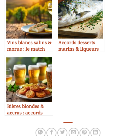
Vins blancs salins &
Accords desserts
morue : le match
marins & liqueurs
gagnant
d’herbes
Bières blondes &
accras : accords
crousti-mousse