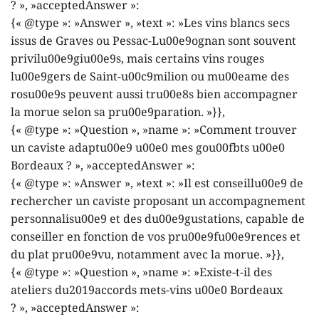
? », »acceptedAnswer »:
{« @type »: »Answer », »text »: »Les vins blancs secs
issus de Graves ou Pessac-Lu00e9ognan sont souvent
privilu00e9giu00e9s, mais certains vins rouges
lu00e9gers de Saint-u00c9milion ou mu00eame des
rosu00e9s peuvent aussi tru00e8s bien accompagner
la morue selon sa pru00e9paration. »}},
{« @type »: »Question », »name »: »Comment trouver
un caviste adaptu00e9 u00e0 mes gou00fbts u00e0
Bordeaux ? », »acceptedAnswer »:
{« @type »: »Answer », »text »: »Il est conseillu00e9 de
rechercher un caviste proposant un accompagnement
personnalisu00e9 et des du00e9gustations, capable de
conseiller en fonction de vos pru00e9fu00e9rences et
du plat pru00e9vu, notamment avec la morue. »}},
{« @type »: »Question », »name »: »Existe-t-il des
ateliers du2019accords mets-vins u00e0 Bordeaux
? », »acceptedAnswer »: