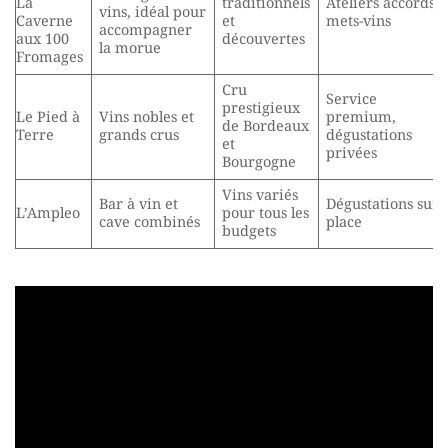
La
traditionnels
Ateliers accords
vins, idéal pour
Caverne
et
mets-vins
accompagner
aux 100
découvertes
la morue
Fromages
Cru
Service
prestigieux
Le Pied à
Vins nobles et
premium,
de Bordeaux
Terre
grands crus
dégustations
et
privées
Bourgogne
Vins variés
Bar à vin et
Dégustations sur
L’Ampleo
pour tous les
cave combinés
place
budgets