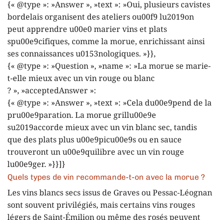
{« @type »: »Answer », »text »: »Oui, plusieurs cavistes
bordelais organisent des ateliers ou00f9 lu2019on
peut apprendre u00e0 marier vins et plats
spu00e9cifiques, comme la morue, enrichissant ainsi
ses connaissances u0153nologiques. »}},
{« @type »: »Question », »name »: »La morue se marie-
t-elle mieux avec un vin rouge ou blanc
? », »acceptedAnswer »:
{« @type »: »Answer », »text »: »Cela du00e9pend de la
pru00e9paration. La morue grillu00e9e
su2019accorde mieux avec un vin blanc sec, tandis
que des plats plus u00e9picu00e9s ou en sauce
trouveront un u00e9quilibre avec un vin rouge
lu00e9ger. »}}]}
Quels types de vin recommande-t-on avec la morue ?
Les vins blancs secs issus de Graves ou Pessac-Léognan
sont souvent privilégiés, mais certains vins rouges
légers de Saint-Émilion ou même des rosés peuvent