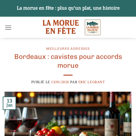
Passer
La morue en fête : plus qu’un plat, une histoire
au
contenu
MEILLEURES ADRESSES
Bordeaux : cavistes pour accords
morue
PUBLIÉ LE
13/01/2026
PAR
ERIC LEGRANT
13
Jan