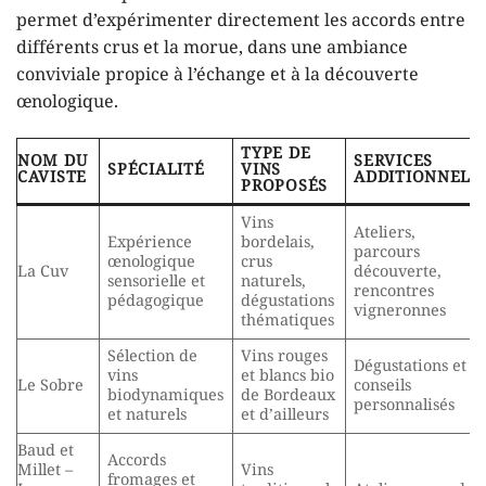
permet d’expérimenter directement les accords entre
différents crus et la morue, dans une ambiance
conviviale propice à l’échange et à la découverte
œnologique.
TYPE DE
NOM DU
SERVICES
SPÉCIALITÉ
VINS
CAVISTE
ADDITIONNELS
PROPOSÉS
Vins
Ateliers,
Expérience
bordelais,
parcours
œnologique
crus
La Cuv
découverte,
sensorielle et
naturels,
rencontres
pédagogique
dégustations
vigneronnes
thématiques
Sélection de
Vins rouges
Dégustations et
vins
et blancs bio
Le Sobre
conseils
biodynamiques
de Bordeaux
personnalisés
et naturels
et d’ailleurs
Baud et
Accords
Millet –
Vins
fromages et