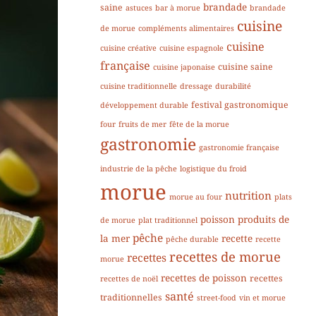
brandade
saine
astuces
bar à morue
brandade
cuisine
de morue
compléments alimentaires
cuisine
cuisine créative
cuisine espagnole
française
cuisine saine
cuisine japonaise
cuisine traditionnelle
dressage
durabilité
festival gastronomique
développement durable
four
fruits de mer
fête de la morue
gastronomie
gastronomie française
industrie de la pêche
logistique du froid
morue
nutrition
morue au four
plats
poisson
produits de
de morue
plat traditionnel
pêche
la mer
recette
pêche durable
recette
recettes de morue
recettes
morue
recettes de poisson
recettes
recettes de noël
santé
traditionnelles
street-food
vin et morue