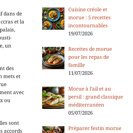
Cuisine créole et
if dans de
morue : 5 recettes
ccras et la
incontournables
palais,
19/07/2026
ousti-
e, un
Recettes de morue
pour les repas de
famille
ant des
11/07/2026
n mets et
rue
Morue à l’ail et au
tement avec
persil : grand classique
ux ou
méditerranéen
05/07/2026
lles sont
Préparer festin morue
es accords