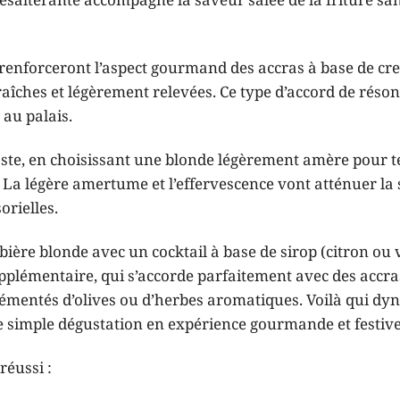
ésaltérante accompagne la saveur salée de la friture sa
renforceront l’aspect gourmand des accras à base de cre
raîches et légèrement relevées. Ce type d’accord de réso
 au palais.
aste, en choisissant une blonde légèrement amère pour 
s. La légère amertume et l’effervescence vont atténuer la
orielles.
bière blonde avec un cocktail à base de sirop (citron ou 
pplémentaire, qui s’accorde parfaitement avec des accras
émentés d’olives ou d’herbes aromatiques. Voilà qui dy
e simple dégustation en expérience gourmande et festive
réussi :