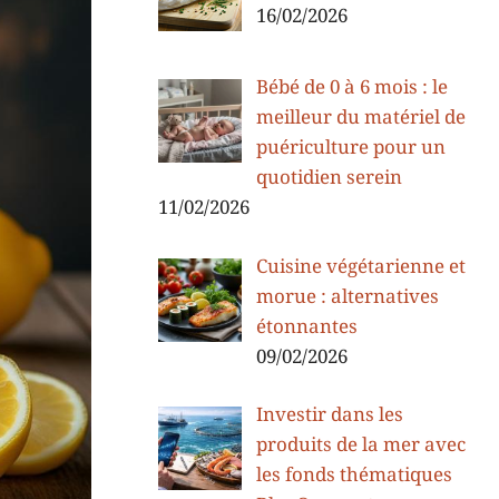
16/02/2026
Bébé de 0 à 6 mois : le
meilleur du matériel de
puériculture pour un
quotidien serein
11/02/2026
Cuisine végétarienne et
morue : alternatives
étonnantes
09/02/2026
Investir dans les
produits de la mer avec
les fonds thématiques