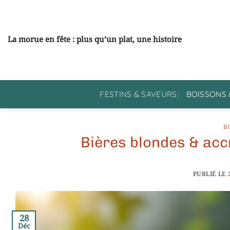
Passer
au
contenu
La morue en fête : plus qu’un plat, une histoire
FESTINS & SAVEURS
BOISSONS 
B
Bières blondes & acc
PUBLIÉ LE
28
Déc