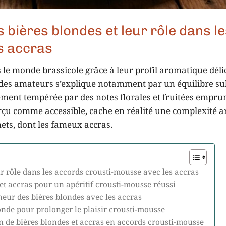
 bières blondes et leur rôle dans l
s accras
le monde brassicole grâce à leur profil aromatique délic
 des amateurs s’explique notamment par un équilibre sub
ment tempérée par des notes florales et fruitées empru
erçu comme accessible, cache en réalité une complexité 
mets, dont les fameux accras.
ur rôle dans les accords crousti-mousse avec les accras
et accras pour un apéritif crousti-mousse réussi
cheur des bières blondes avec les accras
onde pour prolonger le plaisir crousti-mousse
on de bières blondes et accras en accords crousti-mousse