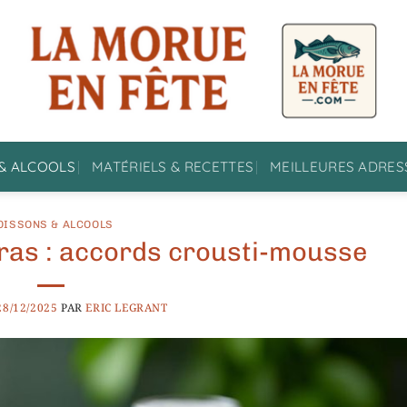
& ALCOOLS
MATÉRIELS & RECETTES
MEILLEURES ADRES
OISSONS & ALCOOLS
ras : accords crousti-mousse
28/12/2025
PAR
ERIC LEGRANT