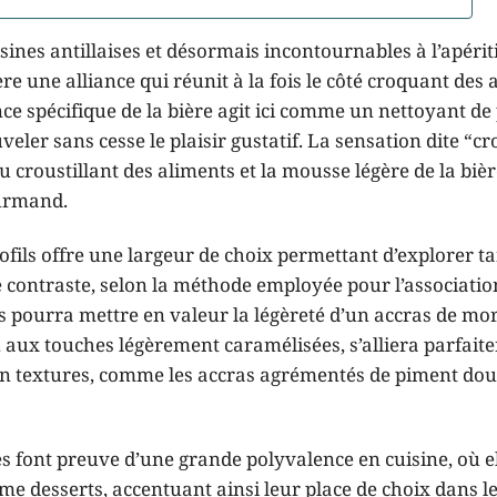
uisines antillaises et désormais incontournables à l’apérit
e une alliance qui réunit à la fois le côté croquant des a
nce spécifique de la bière agit ici comme un nettoyant de 
eler sans cesse le plaisir gustatif. La sensation dite “cr
u croustillant des aliments et la mousse légère de la bièr
ourmand.
rofils offre une largeur de choix permettant d’explorer t
contraste, selon la méthode employée pour l’associatio
s pourra mettre en valeur la légèreté d’un accras de mo
, aux touches légèrement caramélisées, s’alliera parfai
 textures, comme les accras agrémentés de piment do
es font preuve d’une grande polyvalence en cuisine, où e
e desserts, accentuant ainsi leur place de choix dans l