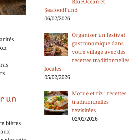
BlueOcean et
SeafoodFund
06/02/2026
Organiser un festival
arités
gastronomique dans
son
votre village avec des
recettes traditionnelles
cras
locales
rs
05/02/2026
Morue et riz : recettes
r un
traditionnelles
revisitées
02/02/2026
re bières
l aux