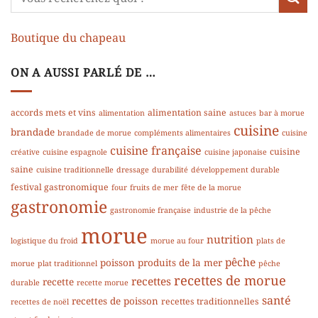
Boutique du chapeau
ON A AUSSI PARLÉ DE …
accords mets et vins
alimentation saine
alimentation
astuces
bar à morue
cuisine
brandade
brandade de morue
compléments alimentaires
cuisine
cuisine française
cuisine
créative
cuisine espagnole
cuisine japonaise
saine
cuisine traditionnelle
dressage
durabilité
développement durable
festival gastronomique
four
fruits de mer
fête de la morue
gastronomie
gastronomie française
industrie de la pêche
morue
nutrition
logistique du froid
morue au four
plats de
pêche
poisson
produits de la mer
morue
plat traditionnel
pêche
recettes de morue
recettes
recette
durable
recette morue
santé
recettes de poisson
recettes traditionnelles
recettes de noël