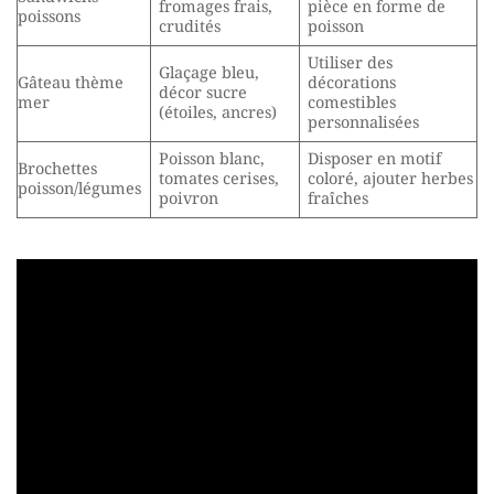
fromages frais,
pièce en forme de
poissons
crudités
poisson
Utiliser des
Glaçage bleu,
Gâteau thème
décorations
décor sucre
mer
comestibles
(étoiles, ancres)
personnalisées
Poisson blanc,
Disposer en motif
Brochettes
tomates cerises,
coloré, ajouter herbes
poisson/légumes
poivron
fraîches