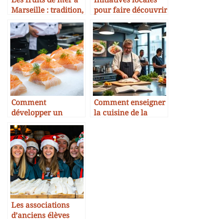
Les fruits de mer à
Initiatives locales
Marseille : tradition,
pour faire découvrir
fraîcheur et savoir-
la morue aux
faire familial
enfants
Comment
Comment enseigner
développer un
la cuisine de la
cursus scolaire
morue en école
autour de la
hôtelière
gastronomie marine
Les associations
d’anciens élèves