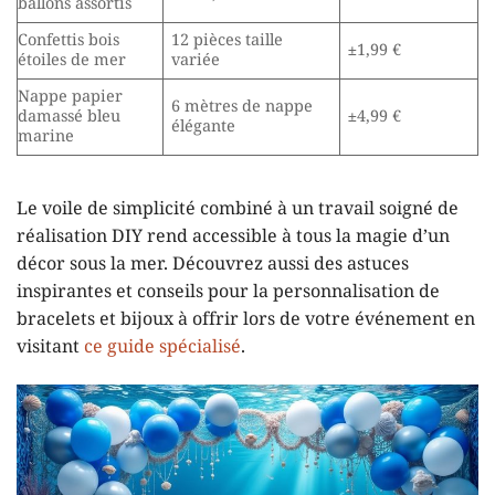
ballons assortis
Confettis bois
12 pièces taille
±1,99 €
étoiles de mer
variée
Nappe papier
6 mètres de nappe
damassé bleu
±4,99 €
élégante
marine
Le voile de simplicité combiné à un travail soigné de
réalisation DIY rend accessible à tous la magie d’un
décor sous la mer. Découvrez aussi des astuces
inspirantes et conseils pour la personnalisation de
bracelets et bijoux à offrir lors de votre événement en
visitant
ce guide spécialisé
.