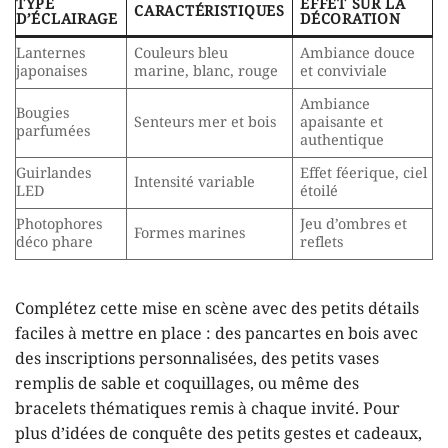
TYPE
EFFET SUR LA
CARACTÉRISTIQUES
D’ÉCLAIRAGE
DÉCORATION
Lanternes
Couleurs bleu
Ambiance douce
japonaises
marine, blanc, rouge
et conviviale
Ambiance
Bougies
Senteurs mer et bois
apaisante et
parfumées
authentique
Guirlandes
Effet féerique, ciel
Intensité variable
LED
étoilé
Photophores
Jeu d’ombres et
Formes marines
déco phare
reflets
Complétez cette mise en scène avec des petits détails
faciles à mettre en place : des pancartes en bois avec
des inscriptions personnalisées, des petits vases
remplis de sable et coquillages, ou même des
bracelets thématiques remis à chaque invité. Pour
plus d’idées de conquête des petits gestes et cadeaux,