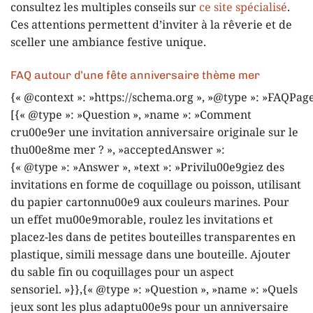
consultez les multiples conseils sur
ce site spécialisé
.
Ces attentions permettent d’inviter à la rêverie et de
sceller une ambiance festive unique.
FAQ autour d’une fête anniversaire thème mer
{« @context »: »https://schema.org », »@type »: »FAQPage
[{« @type »: »Question », »name »: »Comment
cru00e9er une invitation anniversaire originale sur le
thu00e8me mer ? », »acceptedAnswer »:
{« @type »: »Answer », »text »: »Privilu00e9giez des
invitations en forme de coquillage ou poisson, utilisant
du papier cartonnu00e9 aux couleurs marines. Pour
un effet mu00e9morable, roulez les invitations et
placez-les dans de petites bouteilles transparentes en
plastique, simili message dans une bouteille. Ajouter
du sable fin ou coquillages pour un aspect
sensoriel. »}},{« @type »: »Question », »name »: »Quels
jeux sont les plus adaptu00e9s pour un anniversaire