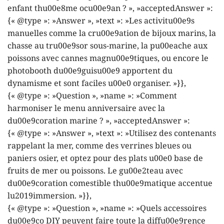
enfant thu00e8me ocu00e9an ? », »acceptedAnswer »:
{« @type »: »Answer », »text »: »Les activitu00e9s
manuelles comme la cru00e9ation de bijoux marins, la
chasse au tru00e9sor sous-marine, la pu00eache aux
poissons avec cannes magnu00e9tiques, ou encore le
photobooth du00e9guisu00e9 apportent du
dynamisme et sont faciles u00e0 organiser. »}},
{« @type »: »Question », »name »: »Comment
harmoniser le menu anniversaire avec la
du00e9coration marine ? », »acceptedAnswer »:
{« @type »: »Answer », »text »: »Utilisez des contenants
rappelant la mer, comme des verrines bleues ou
paniers osier, et optez pour des plats u00e0 base de
fruits de mer ou poissons. Le gu00e2teau avec
du00e9coration comestible thu00e9matique accentue
lu2019immersion. »}},
{« @type »: »Question », »name »: »Quels accessoires
du00e9co DIY peuvent faire toute la diffu00e9rence