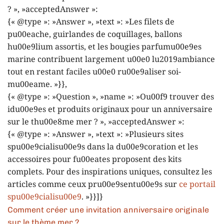
? », »acceptedAnswer »:
{« @type »: »Answer », »text »: »Les filets de
pu00eache, guirlandes de coquillages, ballons
hu00e9lium assortis, et les bougies parfumu00e9es
marine contribuent largement u00e0 lu2019ambiance
tout en restant faciles u00e0 ru00e9aliser soi-
mu00eame. »}},
{« @type »: »Question », »name »: »Ou00f9 trouver des
idu00e9es et produits originaux pour un anniversaire
sur le thu00e8me mer ? », »acceptedAnswer »:
{« @type »: »Answer », »text »: »Plusieurs sites
spu00e9cialisu00e9s dans la du00e9coration et les
accessoires pour fu00eates proposent des kits
complets. Pour des inspirations uniques, consultez les
articles comme ceux pru00e9sentu00e9s sur
ce portail
spu00e9cialisu00e9
. »}}]}
Comment créer une invitation anniversaire originale
sur le thème mer ?