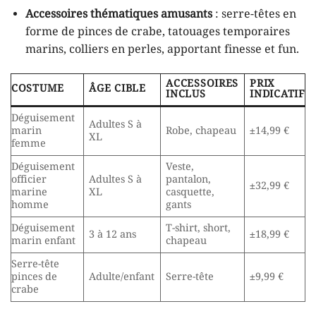
Accessoires thématiques amusants
: serre-têtes en
forme de pinces de crabe, tatouages temporaires
marins, colliers en perles, apportant finesse et fun.
ACCESSOIRES
PRIX
COSTUME
ÂGE CIBLE
INCLUS
INDICATIF
Déguisement
Adultes S à
marin
Robe, chapeau
±14,99 €
XL
femme
Déguisement
Veste,
officier
Adultes S à
pantalon,
±32,99 €
marine
XL
casquette,
homme
gants
Déguisement
T-shirt, short,
3 à 12 ans
±18,99 €
marin enfant
chapeau
Serre-tête
pinces de
Adulte/enfant
Serre-tête
±9,99 €
crabe