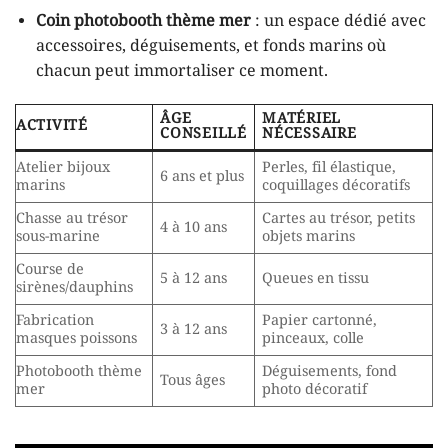
Coin photobooth thème mer
: un espace dédié avec
accessoires, déguisements, et fonds marins où
chacun peut immortaliser ce moment.
ÂGE
MATÉRIEL
ACTIVITÉ
CONSEILLÉ
NÉCESSAIRE
Atelier bijoux
Perles, fil élastique,
6 ans et plus
marins
coquillages décoratifs
Chasse au trésor
Cartes au trésor, petits
4 à 10 ans
sous-marine
objets marins
Course de
5 à 12 ans
Queues en tissu
sirènes/dauphins
Fabrication
Papier cartonné,
3 à 12 ans
masques poissons
pinceaux, colle
Photobooth thème
Déguisements, fond
Tous âges
mer
photo décoratif