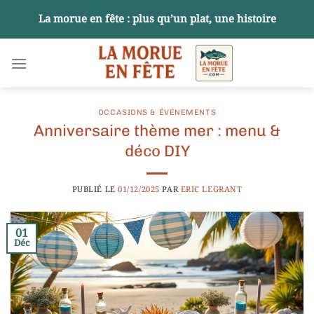
Passer
La morue en fête : plus qu’un plat, une histoire
au
contenu
OCCASIONS & ÉVÉNEMENTS
Anniversaire thème mer : menu &
déco DIY
PUBLIÉ LE
01/12/2025
PAR
ERIC LEGRANT
01
Déc