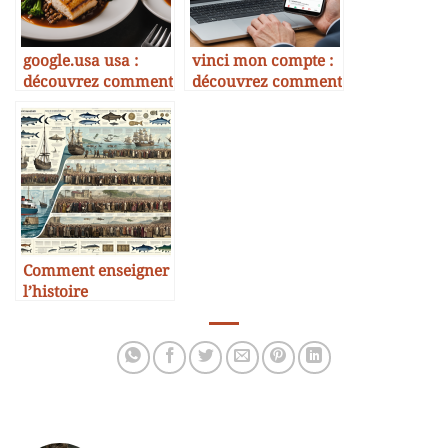
google.usa usa :
vinci mon compte :
découvrez comment
découvrez comment
la gastronomie
gérer vos accès et
américaine s’invite
profiter des services
dans vos assiettes
gastronomiques en
en 2025
2025
Comment enseigner
l’histoire
économique de la
morue