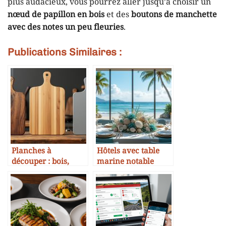
plus audacieux, vous pourrez aller jusqu’à choisir un
nœud de papillon en bois
et des
boutons de manchette
avec des notes un peu fleuries
.
Publications Similaires :
Planches à
Hôtels avec table
découper : bois,
marine notable
bambou, composite