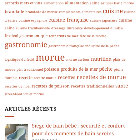
accords mets et vins
alimentation saine
alimentation
astuces
bar à morue
cuisine
brandade
brandade de morue
compléments alimentaires
cuisine
cuisine française
cuisine
créative
cuisine espagnole
cuisine japonaise
saine
cuisine traditionnelle
dressage
durabilité
développement durable
festival gastronomique
four
fruits de mer
fête de la morue
gastronomie
gastronomie française
industrie de la pêche
morue
nutrition
logistique du froid
morue au four
plats de
pêche
poisson
produits de la mer
morue
plat traditionnel
pêche
recettes de morue
recettes
recette
durable
recette morue
santé
recettes de poisson
recettes traditionnelles
recettes de noël
street-food
vin et morue
ARTICLES RÉCENTS
Siège de bain bébé : sécurité et confort
pour des moments de bain sereins