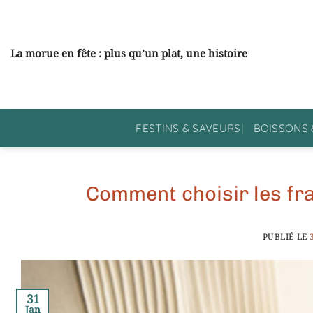
Passer
au
contenu
La morue en fête : plus qu’un plat, une histoire
FESTINS & SAVEURS
BOISSONS 
Comment choisir les fr
PUBLIÉ LE
31
Jan