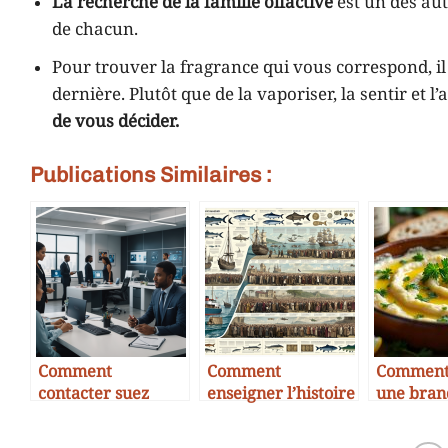
La recherche de la famille olfactive
est un des aut
de chacun.
Pour trouver la fragrance qui vous correspond, i
dernière. Plutôt que de la vaporiser, la sentir et 
de vous décider.
Publications Similaires :
Comment
Comment
Comment 
contacter suez
enseigner l’histoire
une bran
gratuitement par
économique de la
morue c
téléphone en 2025
morue