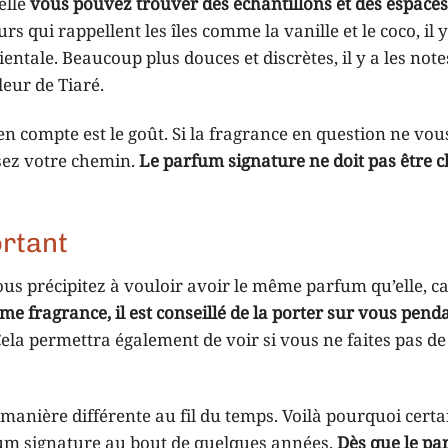
elle
vous pouvez trouver des échantillons et des espaces
urs qui rappellent les îles comme la vanille et le coco, il y
ntale. Beaucoup plus douces et discrètes, il y a les note
leur de Tiaré.
n compte est le goût. Si la fragrance en question ne vou
ssez votre chemin.
Le parfum signature ne doit pas être c
ortant
ous précipitez à vouloir avoir le même parfum qu’elle, ca
e fragrance, il est conseillé de la porter sur vous pend
Cela permettra également de voir si vous ne faites pas de
 manière différente au fil du temps. Voilà pourquoi certa
fum signature au bout de quelques années.
Dès que le pa