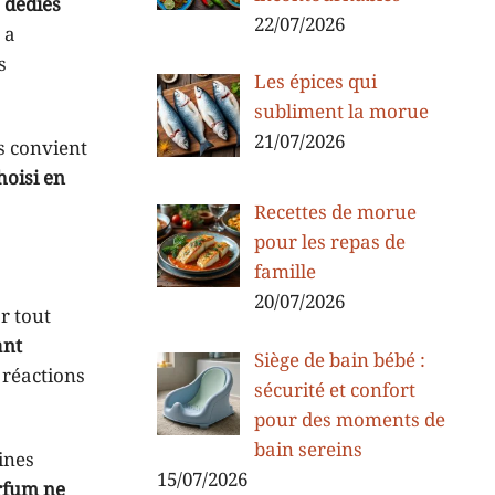
 dédiés
22/07/2026
 a
s
Les épices qui
subliment la morue
21/07/2026
s convient
hoisi en
Recettes de morue
pour les repas de
famille
20/07/2026
r tout
ant
Siège de bain bébé :
 réactions
sécurité et confort
pour des moments de
bain sereins
ines
15/07/2026
rfum ne