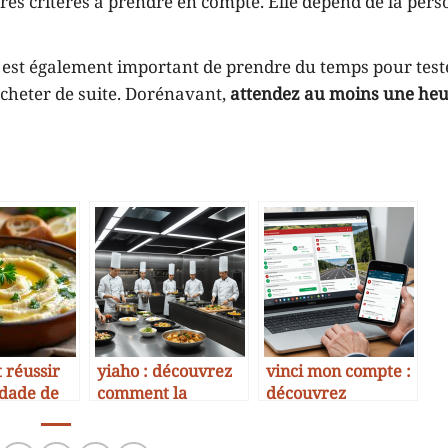
res critères à prendre en compte. Elle dépend de la pers
l est également important de prendre du temps pour teste
l’acheter de suite. Dorénavant,
attendez au moins une heu
réussir
yiaho : découvrez
vinci mon compte :
dade de
comment la
découvrez
rémeuse
plateforme
comment gérer vos
révolutionne la
accès et profiter