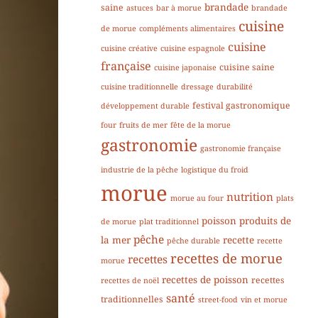
brandade
saine
astuces
bar à morue
brandade
cuisine
de morue
compléments alimentaires
cuisine
cuisine créative
cuisine espagnole
française
cuisine saine
cuisine japonaise
cuisine traditionnelle
dressage
durabilité
festival gastronomique
développement durable
four
fruits de mer
fête de la morue
gastronomie
gastronomie française
industrie de la pêche
logistique du froid
morue
nutrition
morue au four
plats
poisson
produits de
de morue
plat traditionnel
pêche
la mer
recette
pêche durable
recette
recettes de morue
recettes
morue
recettes de poisson
recettes
recettes de noël
santé
traditionnelles
street-food
vin et morue