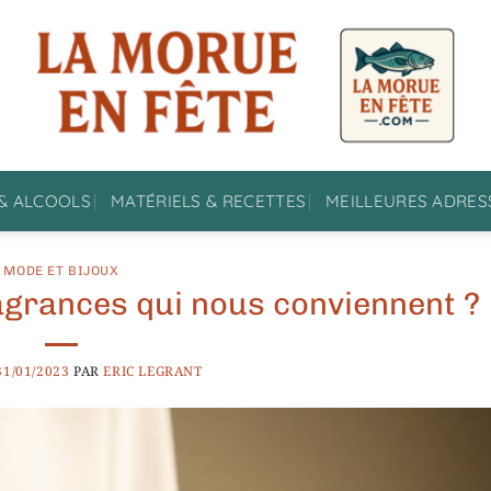
& ALCOOLS
MATÉRIELS & RECETTES
MEILLEURES ADRES
MODE ET BIJOUX
agrances qui nous conviennent ?
31/01/2023
PAR
ERIC LEGRANT