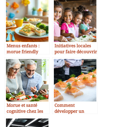
Menus enfants :
Initiatives locales
morue friendly
pour faire découvrir
la morue aux
enfants
Morue et santé
Comment
cognitive chez les
développer un
seniors
cursus scolaire
autour de la