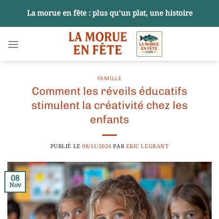
Passer
La morue en fête : plus qu’un plat, une histoire
au
contenu
FAMILLE
Comment les réveils éducatifs
stimulent la créativité chez les
enfants
PUBLIÉ LE
08/11/2024
PAR
ERIC LEGRANT
08
Nov