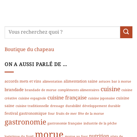
Boutique du chapeau
ON A AUSSI PARLÉ DE …
accords mets et vins
alimentation saine
alimentation
astuces
bar à morue
cuisine
brandade
brandade de morue
compléments alimentaires
cuisine
cuisine française
cuisine
créative
cuisine espagnole
cuisine japonaise
saine
cuisine traditionnelle
dressage
durabilité
développement durable
festival gastronomique
four
fruits de mer
fête de la morue
gastronomie
gastronomie française
industrie de la pêche
morue
nutrition
logistique du froid
morue au four
plats de