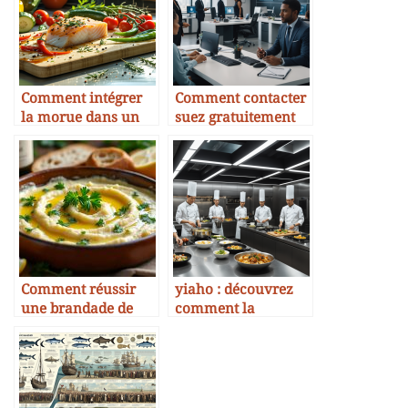
Comment intégrer
Comment contacter
la morue dans un
suez gratuitement
régime végétarien
par téléphone en
flexible
2025 ?
Comment réussir
yiaho : découvrez
une brandade de
comment la
morue crémeuse
plateforme
révolutionne la
gastronomie en
2025