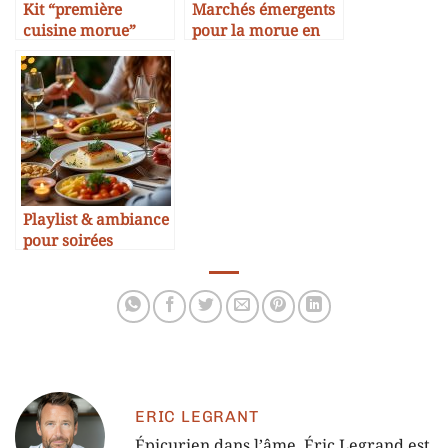
Kit “première
Marchés émergents
cuisine morue”
pour la morue en
pour débutants
Asie
Playlist & ambiance
pour soirées
accords morue
ERIC LEGRANT
Épicurien dans l’âme, Éric Legrand est