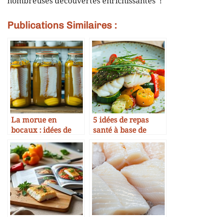
nombreuses découvertes enrichissantes !
Publications Similaires :
La morue en
5 idées de repas
bocaux : idées de
santé à base de
conserves maison
morue