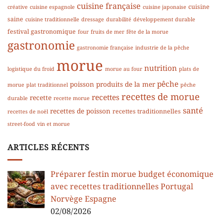
cuisine française
cuisine
créative
cuisine espagnole
cuisine japonaise
saine
cuisine traditionnelle
dressage
durabilité
développement durable
festival gastronomique
four
fruits de mer
fête de la morue
gastronomie
gastronomie française
industrie de la pêche
morue
nutrition
logistique du froid
morue au four
plats de
pêche
poisson
produits de la mer
morue
plat traditionnel
pêche
recettes de morue
recettes
recette
durable
recette morue
santé
recettes de poisson
recettes traditionnelles
recettes de noël
street-food
vin et morue
ARTICLES RÉCENTS
Préparer festin morue budget économique
avec recettes traditionnelles Portugal
Norvège Espagne
02/08/2026