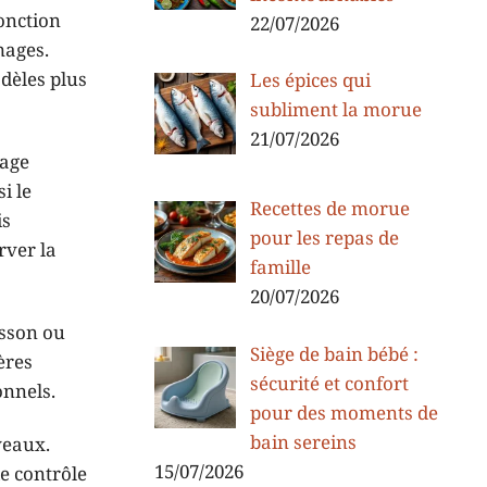
fonction
22/07/2026
mages.
odèles plus
Les épices qui
subliment la morue
21/07/2026
mage
i le
Recettes de morue
is
pour les repas de
rver la
famille
20/07/2026
isson ou
Siège de bain bébé :
ères
sécurité et confort
onnels.
pour des moments de
bain sereins
veaux.
15/07/2026
e contrôle