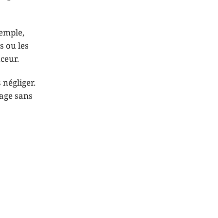
xemple,
s ou les
ceur.
 négliger.
mage sans