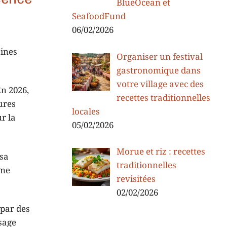
BlueOcean et
SeafoodFund
06/02/2026
aines
Organiser un festival
gastronomique dans
votre village avec des
En 2026,
recettes traditionnelles
ures
locales
r la
05/02/2026
Morue et riz : recettes
 sa
traditionnelles
mme
revisitées
02/02/2026
 par des
usage