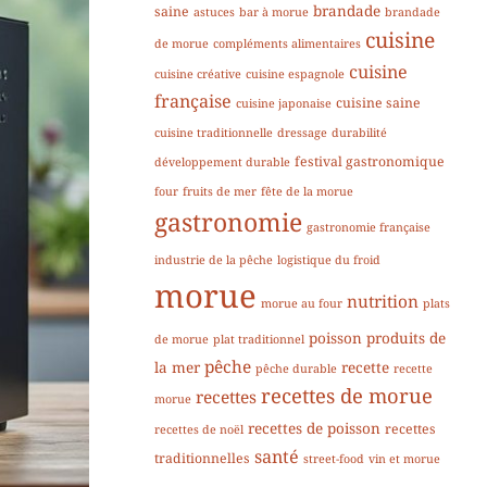
brandade
saine
astuces
bar à morue
brandade
cuisine
de morue
compléments alimentaires
cuisine
cuisine créative
cuisine espagnole
française
cuisine saine
cuisine japonaise
cuisine traditionnelle
dressage
durabilité
festival gastronomique
développement durable
four
fruits de mer
fête de la morue
gastronomie
gastronomie française
industrie de la pêche
logistique du froid
morue
nutrition
morue au four
plats
poisson
produits de
de morue
plat traditionnel
pêche
la mer
recette
pêche durable
recette
recettes de morue
recettes
morue
recettes de poisson
recettes
recettes de noël
santé
traditionnelles
street-food
vin et morue