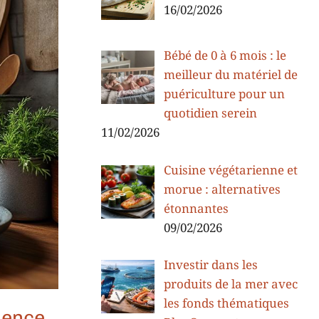
16/02/2026
Bébé de 0 à 6 mois : le
meilleur du matériel de
puériculture pour un
quotidien serein
11/02/2026
Cuisine végétarienne et
morue : alternatives
étonnantes
09/02/2026
Investir dans les
produits de la mer avec
les fonds thématiques
sence