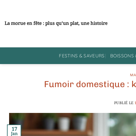
Passer
au
contenu
La morue en fête : plus qu’un plat, une histoire
FESTINS & SAVEURS
BOISSONS 
MA
Fumoir domestique : k
PUBLIÉ LE
17
Jan