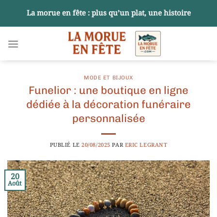
Passer
La morue en fête : plus qu’un plat, une histoire
au
contenu
MODE ET BIJOUX
Funelior : une boutique en ligne
dédiée à la décoration funéraire
personnalisée
PUBLIÉ LE
20/08/2025
PAR
ERIC LEGRANT
20
Août