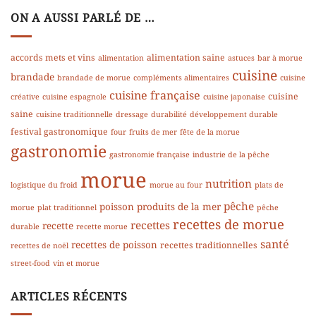
ON A AUSSI PARLÉ DE …
accords mets et vins
alimentation saine
alimentation
astuces
bar à morue
cuisine
brandade
brandade de morue
compléments alimentaires
cuisine
cuisine française
cuisine
créative
cuisine espagnole
cuisine japonaise
saine
cuisine traditionnelle
dressage
durabilité
développement durable
festival gastronomique
four
fruits de mer
fête de la morue
gastronomie
gastronomie française
industrie de la pêche
morue
nutrition
logistique du froid
morue au four
plats de
pêche
poisson
produits de la mer
morue
plat traditionnel
pêche
recettes de morue
recettes
recette
durable
recette morue
santé
recettes de poisson
recettes traditionnelles
recettes de noël
street-food
vin et morue
ARTICLES RÉCENTS