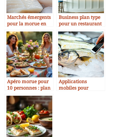
Marchés émergents
Business plan type
pour la morue en
pour un restaurant
Asie
spécialisé en morue
Apéro morue pour
Applications
10 personnes : plan
mobiles pour
d’action
reconnaître la
fraîcheur de la
morue