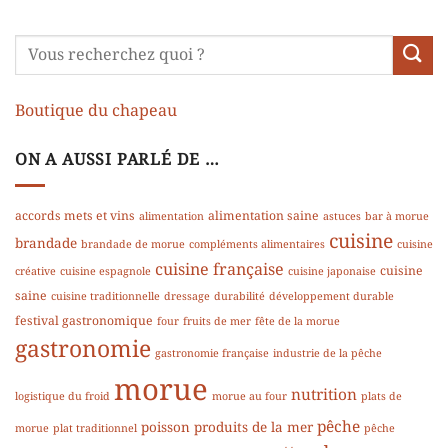
Boutique du chapeau
ON A AUSSI PARLÉ DE …
accords mets et vins
alimentation saine
alimentation
astuces
bar à morue
cuisine
brandade
brandade de morue
compléments alimentaires
cuisine
cuisine française
cuisine
créative
cuisine espagnole
cuisine japonaise
saine
cuisine traditionnelle
dressage
durabilité
développement durable
festival gastronomique
four
fruits de mer
fête de la morue
gastronomie
gastronomie française
industrie de la pêche
morue
nutrition
logistique du froid
morue au four
plats de
pêche
poisson
produits de la mer
morue
plat traditionnel
pêche