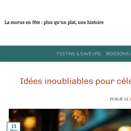
Passer
au
contenu
La morue en fête : plus qu’un plat, une histoire
FESTINS & SAVEURS
BOISSONS 
Idées inoubliables pour cél
PUBLIÉ LE
11
Nov