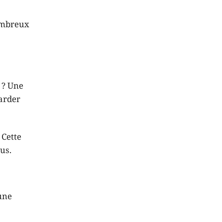
nombreux
? Une
arder
 Cette
us.
une