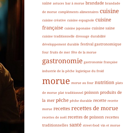
brandade
saine
astuces
bar à morue
brandade
cuisine
de morue
compléments alimentaires
cuisine
cuisine créative
cuisine espagnole
française
cuisine saine
cuisine japonaise
cuisine traditionnelle
dressage
durabilité
festival gastronomique
développement durable
four
fruits de mer
fête de la morue
gastronomie
gastronomie française
industrie de la pêche
logistique du froid
morue
nutrition
morue au four
plats
poisson
produits de
de morue
plat traditionnel
pêche
la mer
recette
pêche durable
recette
recettes de morue
recettes
morue
recettes de poisson
recettes
recettes de noël
santé
traditionnelles
street-food
vin et morue