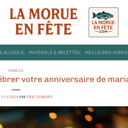
& ALCOOLS
MATÉRIELS & RECETTES
MEILLEURES ADRES
FAMILLE
ébrer votre anniversaire de mar
11/11/2024
PAR
ERIC LEGRANT