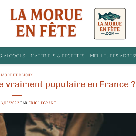
& ALCOOLS
MATÉRIELS & RECETTES
MEILLEURES ADRES
MODE ET BIJOUX
le vraiment populaire en France ?
23/05/2022
PAR
ERIC LEGRANT