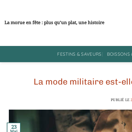
Passer
au
contenu
La morue en fête : plus qu’un plat, une histoire
FESTINS & SAVEURS
BOISSONS 
La mode militaire est-el
PUBLIÉ LE
23
Mai