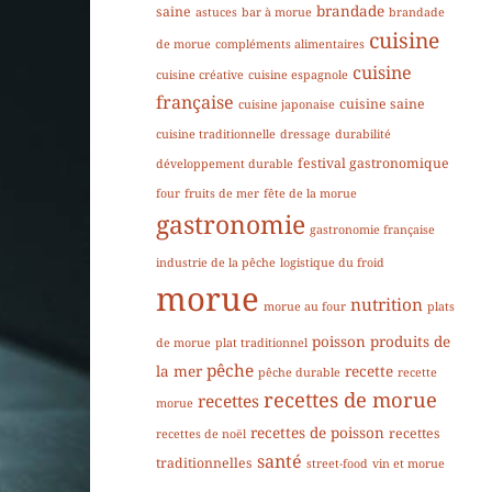
brandade
saine
astuces
bar à morue
brandade
cuisine
de morue
compléments alimentaires
cuisine
cuisine créative
cuisine espagnole
française
cuisine saine
cuisine japonaise
cuisine traditionnelle
dressage
durabilité
festival gastronomique
développement durable
four
fruits de mer
fête de la morue
gastronomie
gastronomie française
industrie de la pêche
logistique du froid
morue
nutrition
morue au four
plats
poisson
produits de
de morue
plat traditionnel
pêche
la mer
recette
pêche durable
recette
recettes de morue
recettes
morue
recettes de poisson
recettes
recettes de noël
santé
traditionnelles
street-food
vin et morue