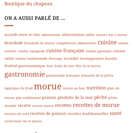
Boutique du chapeau
ON A AUSSI PARLÉ DE …
accords mets et vins
alimentation saine
alimentation
astuces
bar à morue
cuisine
brandade
brandade de morue
compléments alimentaires
cuisine
cuisine française
cuisine
créative
cuisine espagnole
cuisine japonaise
saine
cuisine traditionnelle
dressage
durabilité
développement durable
festival gastronomique
four
fruits de mer
fête de la morue
gastronomie
gastronomie française
industrie de la pêche
morue
nutrition
logistique du froid
morue au four
plats de
pêche
poisson
produits de la mer
morue
plat traditionnel
pêche
recettes de morue
recettes
recette
durable
recette morue
santé
recettes de poisson
recettes traditionnelles
recettes de noël
street-food
vin et morue