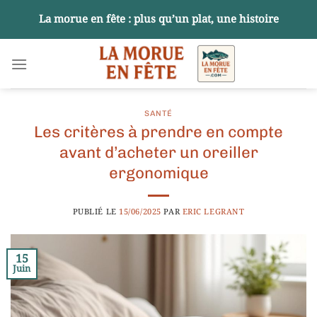
Passer
La morue en fête : plus qu’un plat, une histoire
au
contenu
SANTÉ
Les critères à prendre en compte
avant d’acheter un oreiller
ergonomique
PUBLIÉ LE
15/06/2025
PAR
ERIC LEGRANT
15
Juin