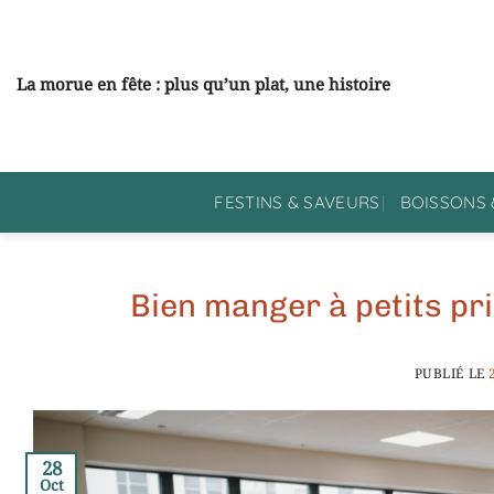
Passer
au
contenu
La morue en fête : plus qu’un plat, une histoire
FESTINS & SAVEURS
BOISSONS 
Bien manger à petits pri
PUBLIÉ LE
28
Oct