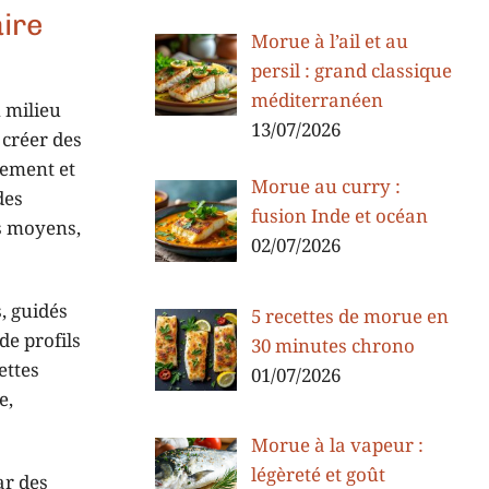
aire
Morue à l’ail et au
persil : grand classique
méditerranéen
 milieu
13/07/2026
 créer des
lement et
Morue au curry :
des
fusion Inde et océan
rs moyens,
02/07/2026
, guidés
5 recettes de morue en
de profils
30 minutes chrono
ettes
01/07/2026
e,
Morue à la vapeur :
légèreté et goût
ar des