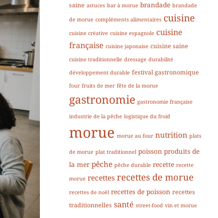
brandade
saine
astuces
bar à morue
brandade
cuisine
de morue
compléments alimentaires
cuisine
cuisine créative
cuisine espagnole
française
cuisine saine
cuisine japonaise
cuisine traditionnelle
dressage
durabilité
festival gastronomique
développement durable
four
fruits de mer
fête de la morue
gastronomie
gastronomie française
industrie de la pêche
logistique du froid
morue
nutrition
morue au four
plats
poisson
produits de
de morue
plat traditionnel
pêche
la mer
recette
pêche durable
recette
recettes de morue
recettes
morue
recettes de poisson
recettes
recettes de noël
santé
traditionnelles
street-food
vin et morue