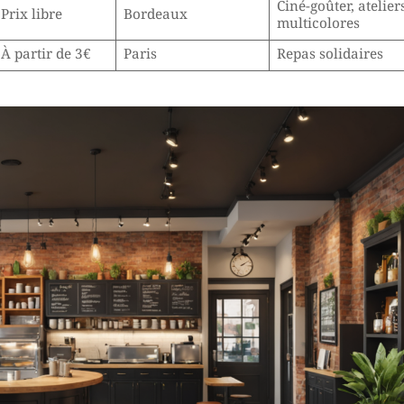
Ciné-goûter, atelier
Prix libre
Bordeaux
multicolores
À partir de 3€
Paris
Repas solidaires