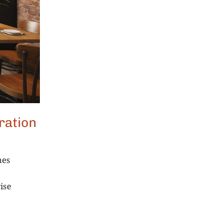
ration
nes
ise