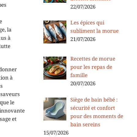
pes
22/07/2026
e
Les épices qui
e, la
subliment la morue
nus à
21/07/2026
lutte
Recettes de morue
pour les repas de
edonner
famille
tion à
20/07/2026
es
e saveurs
Siège de bain bébé :
 que le
sécurité et confort
t innovante
pour des moments de
sage et
bain sereins
15/07/2026