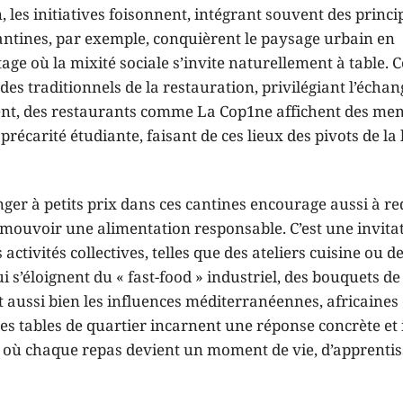
les initiatives foisonnent, intégrant souvent des princi
antines, par exemple, conquièrent le paysage urbain en
e où la mixité sociale s’invite naturellement à table. C
es traditionnels de la restauration, privilégiant l’échang
ement, des restaurants comme La Cop1ne affichent des me
récarité étudiante, faisant de ces lieux des pivots de la 
ger à petits prix dans ces cantines encourage aussi à r
promouvoir une alimentation responsable. C’est une invita
ctivités collectives, telles que des ateliers cuisine ou d
s’éloignent du « fast-food » industriel, des bouquets d
nt aussi bien les influences méditerranéennes, africaines
 ces tables de quartier incarnent une réponse concrète e
 où chaque repas devient un moment de vie, d’apprentis