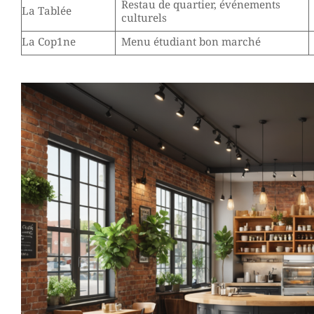
Restau de quartier, événements
La Tablée
culturels
La Cop1ne
Menu étudiant bon marché