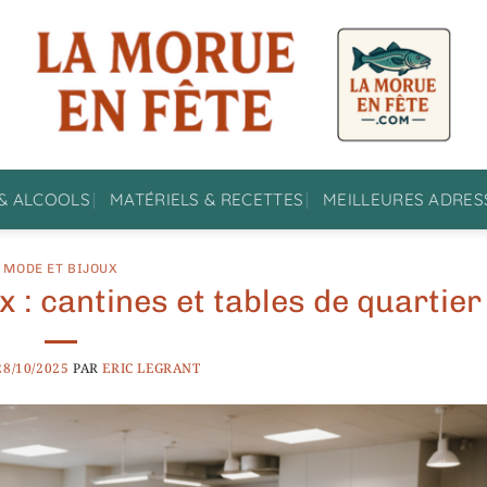
& ALCOOLS
MATÉRIELS & RECETTES
MEILLEURES ADRES
MODE ET BIJOUX
x : cantines et tables de quartier
28/10/2025
PAR
ERIC LEGRANT