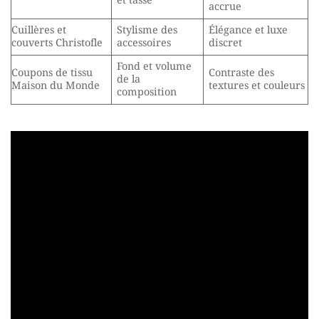
et tasse
accrue
Cuillères et
Stylisme des
Élégance et luxe
couverts Christofle
accessoires
discret
Fond et volume
Coupons de tissu
Contraste des
de la
Maison du Monde
textures et couleurs
composition