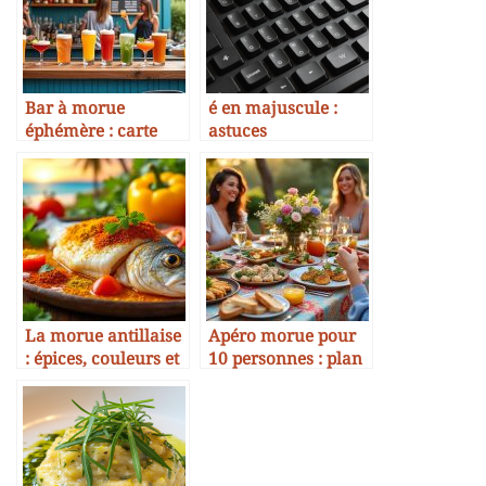
Bar à morue
é en majuscule :
éphémère : carte
astuces
boissons type
incontournables
pour briller en
gastronomie en
2025
La morue antillaise
Apéro morue pour
: épices, couleurs et
10 personnes : plan
saveurs
d’action