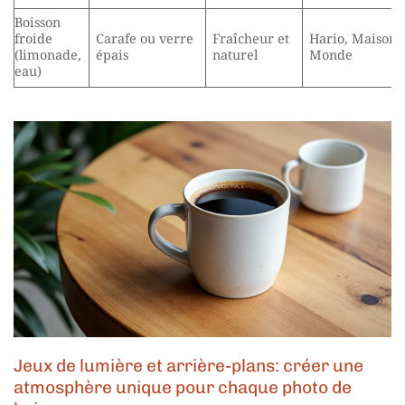
Boisson
froide
Carafe ou verre
Fraîcheur et
Hario, Maison 
(limonade,
épais
naturel
Monde
eau)
Jeux de lumière et arrière-plans: créer une
atmosphère unique pour chaque photo de