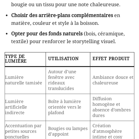
bougie ou un tissu pour une note chaleureuse.
Choisir des arrière-plans complémentaires
en
matière, couleur et style à la boisson.
Opter pour des fonds naturels
(bois, céramique,
textile) pour renforcer le storytelling visuel.
TYPE DE
UTILISATION
EFFET PRODUIT
LUMIÈRE
Autour d’une
Lumière
fenêtre avec
Ambiance douce et
naturelle tamisée
rideaux
chaleureuse
translucides
Diffusion
Lumière
Boîte à lumière
homogène et
artificielle
orientée vers le
absence d’ombres
indirecte
plafond
dures
Accentuation par
Création
Bougies ou lampes
petites sources
d’atmosphère
d’appoint
ponctuelles
intime et cosy