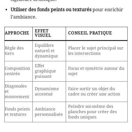
Utiliser des fonds peints ou texturés
pour enrichir
l’ambiance.
EFFET
APPROCHE
CONSEIL PRATIQUE
VISUEL
Equilibre
Règle des
Placer le sujet principal sur
naturel et
tiers
les intersections
dynamique
Effet
Composition
Focus et symétrie autour du
graphique
centrée
sujet
puissant
Diagonales
Dynamisme
Faire sortir un objet du
et
accentué
cadre ou créer une action
mouvement
Peindre soi-même des
Fonds peints
Ambiance
planches pour créer des
et textures
personnalisée
fonds uniques