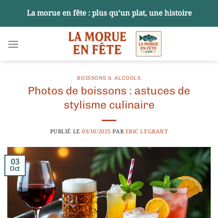
Passer
La morue en fête : plus qu’un plat, une histoire
au
contenu
BOISSONS & ALCOOLS
Photos de boissons : astuces de
stylisme culinaire
PUBLIÉ LE
03/10/2025
PAR
ERIC LEGRANT
03
Oct