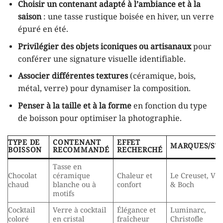
Choisir un contenant adapté à l’ambiance et à la
saison
: une tasse rustique boisée en hiver, un verre
épuré en été.
Privilégier des objets iconiques ou artisanaux
pour
conférer une signature visuelle identifiable.
Associer différentes textures
(céramique, bois,
métal, verre) pour dynamiser la composition.
Penser à la taille et à la forme
en fonction du type
de boisson pour optimiser la photographie.
TYPE DE
CONTENANT
EFFET
MARQUES/ST
BOISSON
RECOMMANDÉ
RECHERCHÉ
Tasse en
Chocolat
céramique
Chaleur et
Le Creuset, Vil
chaud
blanche ou à
confort
& Boch
motifs
Cocktail
Verre à cocktail
Élégance et
Luminarc,
coloré
en cristal
fraîcheur
Christofle