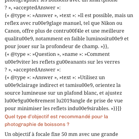
photographier les boissons avec un smartphone
? », »acceptedAnswer »:
{« @type »: »Answer », »text »: »Il est possible, mais un
reflex avec ru00e9glage manuel, tel que Nikon ou
Canon, offre plus de contru00f4le et une meilleure
qualitu00e9, notamment en faible luminositu00e9 et
pour jouer sur la profondeur de champ. »}},
{« @type »: »Question », »name »: »Comment
u00e9viter les reflets gu00eanants sur les verres
? », »acceptedAnswer »:
{« @type »: »Answer », »text »: »Utilisez un
u00e9clairage indirect et tamisu00e9, orientez la
source lumineuse sur un plafond blanc, et ajustez
lu00e9gu00e8rement lu2019angle de prise de vue
pour minimiser les reflets indu00e9sirables. »}}]}
Quel type d’objectif est recommandé pour la
photographie de boissons ?
Un objectif à focale fixe 50 mm avec une grande