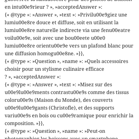
en intu00e9rieur ? », »acceptedAnswer »:
{« @type »: »Answer », »text »: »Privilu00e9giez une
lumiu00e8re douce et diffuse, soit en utilisant la
lumiu00e8re naturelle indirecte via une fenu00eatre
voilu00e9e, soit avec une bou00eete u00e0
lumiu00e8re orientu00e9e vers un plafond blanc pour
une diffusion homogu00e8ne. »}},
{« @type »: »Question », »name »: »Quels accessoires
choisir pour un stylisme culinaire efficace
? », »acceptedAnswer »:
{« @type »: »Answer », »text »: »Misez sur des
u00e9lu00e9ments contrastu00e9s comme des tissus
coloru00e9s (Maison du Monde), des couverts
u00e9lu00e9gants (Christofle), et des supports
variu00e9s en bois ou cu00e9ramique pour enrichir la
composition. »}},
{« @type »: »Question », »name »: »Peut-on