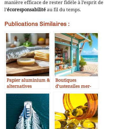
manière efficace de rester fidèle à l’esprit de
l’
écoresponsabilité
au fil du temps.
Publications Similaires :
Papier aluminium &
Boutiques
alternatives
d’ustensiles mer-
écologiques
friendly