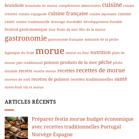
cuisine
brandade
brandade de morue
compléments alimentaires
cuisine
cuisine française
cuisine
créative
cuisine espagnole
cuisine japonaise
saine
cuisine traditionnelle
dressage
durabilité
développement durable
festival gastronomique
four
fruits de mer
fête de la morue
gastronomie
gastronomie française
industrie de la pêche
morue
nutrition
logistique du froid
morue au four
plats de
pêche
poisson
produits de la mer
morue
plat traditionnel
pêche
recettes de morue
recettes
recette
durable
recette morue
santé
recettes de poisson
recettes traditionnelles
recettes de noël
street-food
vin et morue
ARTICLES RÉCENTS
Préparer festin morue budget économique
avec recettes traditionnelles Portugal
Norvège Espagne