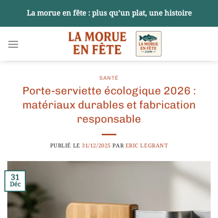
Passer
La morue en fête : plus qu’un plat, une histoire
au
contenu
SANTÉ
Porte-serviette écologique 2026 :
matériaux durables et fabrication
responsable
PUBLIÉ LE
31/12/2025
PAR
ERIC LEGRANT
31
Déc