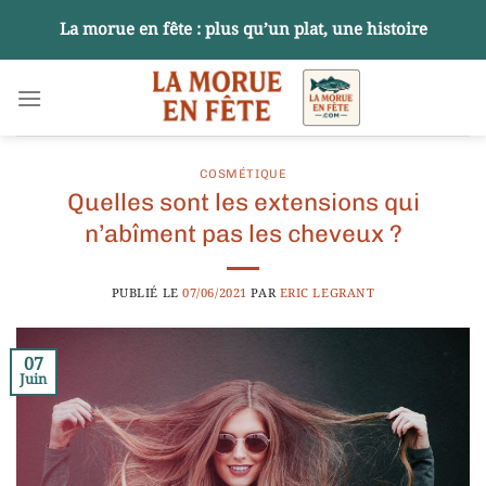
Passer
La morue en fête : plus qu’un plat, une histoire
au
contenu
COSMÉTIQUE
Quelles sont les extensions qui
n’abîment pas les cheveux ?
PUBLIÉ LE
07/06/2021
PAR
ERIC LEGRANT
07
Juin