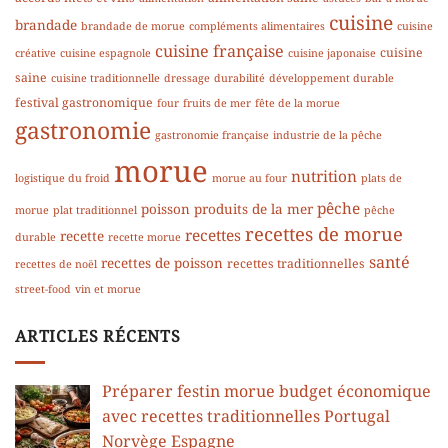
cuisine
brandade
brandade de morue
compléments alimentaires
cuisine
cuisine française
cuisine
créative
cuisine espagnole
cuisine japonaise
saine
cuisine traditionnelle
dressage
durabilité
développement durable
festival gastronomique
four
fruits de mer
fête de la morue
gastronomie
gastronomie française
industrie de la pêche
morue
nutrition
logistique du froid
morue au four
plats de
pêche
poisson
produits de la mer
morue
plat traditionnel
pêche
recettes de morue
recettes
recette
durable
recette morue
santé
recettes de poisson
recettes traditionnelles
recettes de noël
street-food
vin et morue
ARTICLES RÉCENTS
Préparer festin morue budget économique
avec recettes traditionnelles Portugal
Norvège Espagne