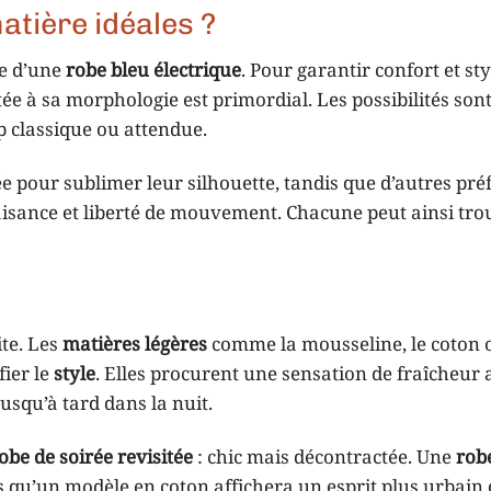
atière idéales ?
le d’une
robe bleu électrique
. Pour garantir confort et st
e à sa morphologie est primordial. Les possibilités son
p classique ou attendue.
e pour sublimer leur silhouette, tandis que d’autres pré
aisance et liberté de mouvement. Chacune peut ainsi tro
ite. Les
matières légères
comme la mousseline, le coton o
ier le
style
. Elles procurent une sensation de fraîcheur 
jusqu’à tard dans la nuit.
obe de soirée revisitée
: chic mais décontractée. Une
rob
qu’un modèle en coton affichera un esprit plus urbain e