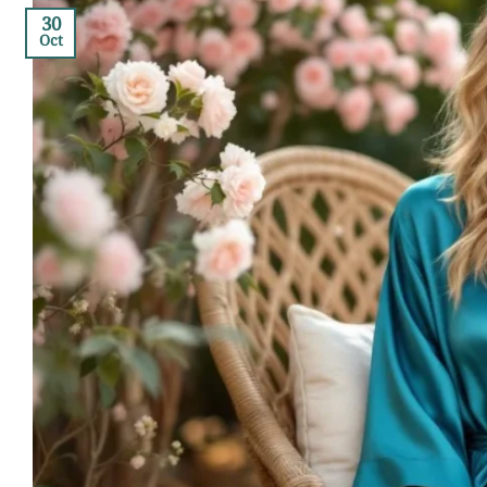
30
Oct