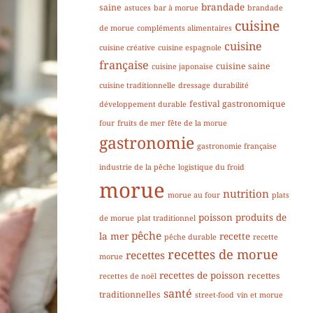
brandade
saine
astuces
bar à morue
brandade
cuisine
de morue
compléments alimentaires
cuisine
cuisine créative
cuisine espagnole
française
cuisine saine
cuisine japonaise
cuisine traditionnelle
dressage
durabilité
festival gastronomique
développement durable
four
fruits de mer
fête de la morue
gastronomie
gastronomie française
industrie de la pêche
logistique du froid
morue
nutrition
morue au four
plats
poisson
produits de
de morue
plat traditionnel
pêche
la mer
recette
pêche durable
recette
recettes de morue
recettes
morue
recettes de poisson
recettes
recettes de noël
santé
traditionnelles
street-food
vin et morue