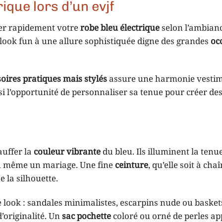
ique lors d’un evjf
rmer rapidement votre
robe bleu électrique
selon l’ambian
n look fun à une allure sophistiquée digne des grandes
oc
oires pratiques mais stylés
assure une harmonie vestim
ussi l’opportunité de personnaliser sa tenue pour créer de
auffer la
couleur vibrante
du bleu. Ils illuminent la tenue
u même un mariage. Une fine
ceinture
, qu’elle soit à cha
e la silhouette.
look : sandales minimalistes, escarpins nude ou basket
d’originalité. Un
sac pochette
coloré ou orné de perles ap