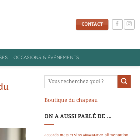
CONTACT
SES
OCCASIONS & ÉVÉNEMENTS
 du
Boutique du chapeau
ON A AUSSI PARLÉ DE …
accords mets et vins
alimentation
alimentation