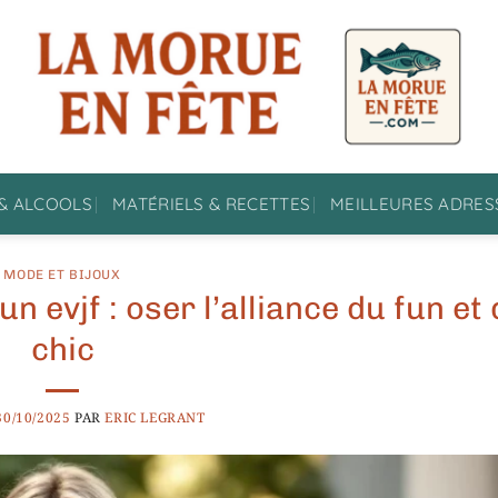
& ALCOOLS
MATÉRIELS & RECETTES
MEILLEURES ADRES
MODE ET BIJOUX
n evjf : oser l’alliance du fun et
chic
30/10/2025
PAR
ERIC LEGRANT