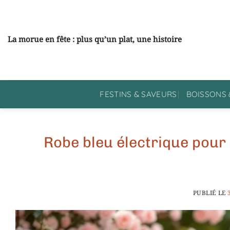
Passer
au
contenu
La morue en fête : plus qu’un plat, une histoire
FESTINS & SAVEURS
BOISSONS 
Robe bleu électrique pour u
PUBLIÉ LE