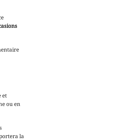
ce
casions
entaire
s
 et
îne ou en
s
portera la