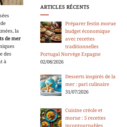
ARTICLES RÉCENTS
usées
 de
Préparer festin morue
imées, la
budget économique
its de mer
avec recettes
omiques
traditionnelles
me des
Portugal Norvège Espagne
t à
02/08/2026
Desserts inspirés de la
mer : pari culinaire
31/07/2026
Cuisine créole et
morue : 5 recettes
incontournables