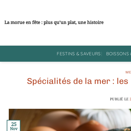
Passer
au
contenu
La morue en fête : plus qu’un plat, une histoire
FESTINS & SAVEURS
BOISSONS 
ME
Spécialités de la mer : l
PUBLIÉ LE
25
Nov