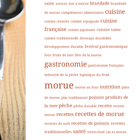
brandade
saine
astuces
bar à morue
brandade
cuisine
de morue
compléments alimentaires
cuisine
cuisine créative
cuisine espagnole
française
cuisine saine
cuisine japonaise
cuisine traditionnelle
dressage
durabilité
festival gastronomique
développement durable
four
fruits de mer
fête de la morue
gastronomie
gastronomie française
industrie de la pêche
logistique du froid
morue
nutrition
morue au four
plats
poisson
produits de
de morue
plat traditionnel
pêche
la mer
recette
pêche durable
recette
recettes de morue
recettes
morue
recettes de poisson
recettes
recettes de noël
santé
traditionnelles
street-food
vin et morue