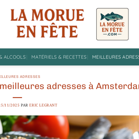
& ALCOOLS
MATÉRIELS & RECETTES
MEILLEURES ADRES
ILLEURES ADRESSES
es meilleures adresses à Amsterd
25/11/2025
PAR
ERIC LEGRANT