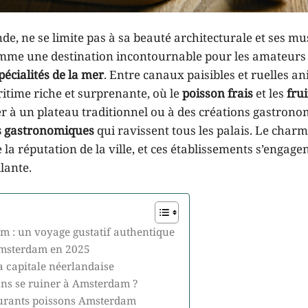
de, ne se limite pas à sa beauté architecturale et ses m
omme une destination incontournable pour les amateurs
pécialités de la mer
. Entre canaux paisibles et ruelles an
itime riche et surprenante, où le
poisson frais
et les
fru
ter à un plateau traditionnel ou à des créations gastron
s gastronomiques
qui ravissent tous les palais. Le char
 la réputation de la ville, et ces établissements s’engagen
lante.
m : un voyage gustatif authentique
 Amsterdam en 2025
a capitale néerlandaise
ns se ruiner à Amsterdam ?
taurants poissons Amsterdam