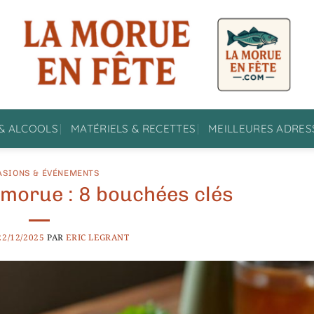
& ALCOOLS
MATÉRIELS & RECETTES
MEILLEURES ADRES
ASIONS & ÉVÉNEMENTS
 morue : 8 bouchées clés
22/12/2025
PAR
ERIC LEGRANT