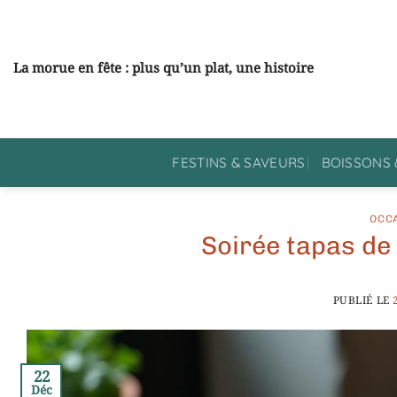
Passer
au
contenu
La morue en fête : plus qu’un plat, une histoire
FESTINS & SAVEURS
BOISSONS 
OCC
Soirée tapas de
PUBLIÉ LE
22
Déc