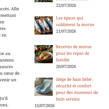
22/07/2026
uccès. Afin
ermettant
Les épices qui
 en
subliment la morue
res
21/07/2026
t en
Recettes de morue
pour les repas de
ion au
famille
ranéens
20/07/2026
 sauces
 au cœur de
Siège de bain bébé :
evenir un
sécurité et confort
pour des moments de
u’il
bain sereins
rons,
15/07/2026