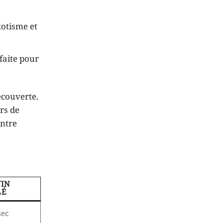
xotisme et
rfaite pour
écouverte.
urs de
entre
VIN
LÉ
sec