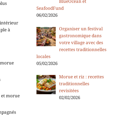
BlueOcean et
plus
SeafoodFund
06/02/2026
intérieur
Organiser un festival
mple à
gastronomique dans
votre village avec des
à
recettes traditionnelles
locales
a morue
05/02/2026
Morue et riz : recettes
a
traditionnelles
revisitées
, et morue
02/02/2026
ompagnés