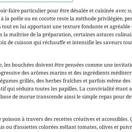
r-faire particulier pour être désalée et cuisinée avec s
on à la poêle ou en cocotte reste la méthode privilégiée, p
 tout en lui apportant une texture fondante et agréable
 la maîtrise de la préparation, certaines astuces culinai
x de cuisson qui réchauffe et intensifie les saveurs tou
e, les bouchées doivent être pensées comme une invitat
rogressive des arômes marins et des ingrédients méditer
légumes grillés, des herbes fraîches et parfois même des
tif qui séduira toutes les papilles. La convivialité étant
 à base de morue transcende ainsi le simple repas pour d
oisson à travers des recettes créatives et accessibles. Q
inis ou d’assiettes colorées mêlant tomates, olives et poiv