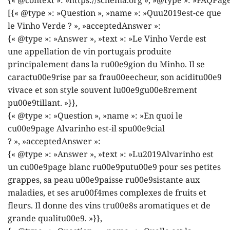
{« @context »: »https://schema.org », »@type »: »FAQPage
[{« @type »: »Question », »name »: »Quu2019est-ce que
le Vinho Verde ? », »acceptedAnswer »:
{« @type »: »Answer », »text »: »Le Vinho Verde est
une appellation de vin portugais produite
principalement dans la ru00e9gion du Minho. Il se
caractu00e9rise par sa frau00eecheur, son aciditu00e9
vivace et son style souvent lu00e9gu00e8rement
pu00e9tillant. »}},
{« @type »: »Question », »name »: »En quoi le
cu00e9page Alvarinho est-il spu00e9cial
? », »acceptedAnswer »:
{« @type »: »Answer », »text »: »Lu2019Alvarinho est
un cu00e9page blanc ru00e9putu00e9 pour ses petites
grappes, sa peau u00e9paisse ru00e9sistante aux
maladies, et ses aru00f4mes complexes de fruits et
fleurs. Il donne des vins tru00e8s aromatiques et de
grande qualitu00e9. »}},