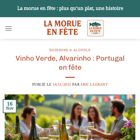
Passer
La morue en fête : plus qu’un plat, une histoire
au
contenu
BOISSONS & ALCOOLS
Vinho Verde, Alvarinho : Portugal
en fête
PUBLIÉ LE
16/11/2025
PAR
ERIC LEGRANT
16
Nov