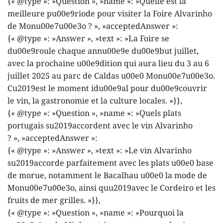
{« @type »: »Question », »name »: »Quelle est la
meilleure pu00e9riode pour visiter la Foire Alvarinho
de Monu00e7u00e3o ? », »acceptedAnswer »:
{« @type »: »Answer », »text »: »La Foire se
du00e9roule chaque annu00e9e du00e9but juillet,
avec la prochaine u00e9dition qui aura lieu du 3 au 6
juillet 2025 au parc de Caldas u00e0 Monu00e7u00e3o.
Cu2019est le moment idu00e9al pour du00e9couvrir
le vin, la gastronomie et la culture locales. »}},
{« @type »: »Question », »name »: »Quels plats
portugais su2019accordent avec le vin Alvarinho
? », »acceptedAnswer »:
{« @type »: »Answer », »text »: »Le vin Alvarinho
su2019accorde parfaitement avec les plats u00e0 base
de morue, notamment le Bacalhau u00e0 la mode de
Monu00e7u00e3o, ainsi quu2019avec le Cordeiro et les
fruits de mer grilles. »}},
{« @type »: »Question », »name »: »Pourquoi la