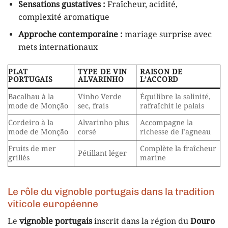
Sensations gustatives :
Fraîcheur, acidité,
complexité aromatique
Approche contemporaine :
mariage surprise avec
mets internationaux
PLAT
TYPE DE VIN
RAISON DE
PORTUGAIS
ALVARINHO
L’ACCORD
Bacalhau à la
Vinho Verde
Équilibre la salinité,
mode de Monção
sec, frais
rafraîchit le palais
Cordeiro à la
Alvarinho plus
Accompagne la
mode de Monção
corsé
richesse de l’agneau
Fruits de mer
Complète la fraîcheur
Pétillant léger
grillés
marine
Le rôle du vignoble portugais dans la tradition
viticole européenne
Le
vignoble portugais
inscrit dans la région du
Douro