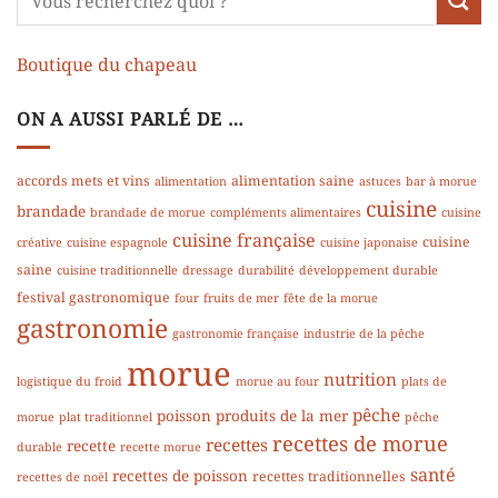
Boutique du chapeau
ON A AUSSI PARLÉ DE …
accords mets et vins
alimentation saine
alimentation
astuces
bar à morue
cuisine
brandade
brandade de morue
compléments alimentaires
cuisine
cuisine française
cuisine
créative
cuisine espagnole
cuisine japonaise
saine
cuisine traditionnelle
dressage
durabilité
développement durable
festival gastronomique
four
fruits de mer
fête de la morue
gastronomie
gastronomie française
industrie de la pêche
morue
nutrition
logistique du froid
morue au four
plats de
pêche
poisson
produits de la mer
morue
plat traditionnel
pêche
recettes de morue
recettes
recette
durable
recette morue
santé
recettes de poisson
recettes traditionnelles
recettes de noël