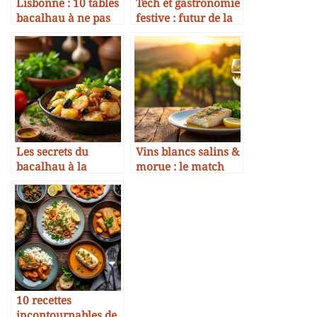
Lisbonne : 10 tables
Tech et gastronomie
bacalhau à ne pas
festive : futur de la
manquer
morue en fête
Les secrets du
Vins blancs salins &
bacalhau à la
morue : le match
portugaise
gagnant
10 recettes
incontournables de