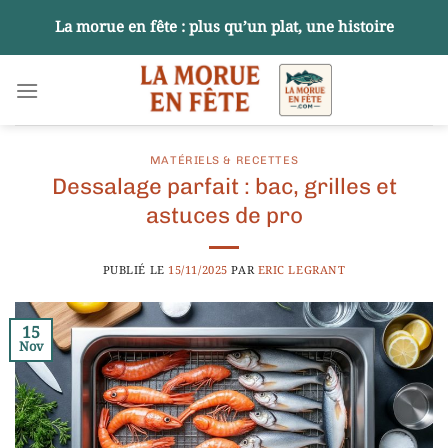
Passer
La morue en fête : plus qu’un plat, une histoire
au
contenu
MATÉRIELS & RECETTES
Dessalage parfait : bac, grilles et
astuces de pro
PUBLIÉ LE
15/11/2025
PAR
ERIC LEGRANT
15
Nov