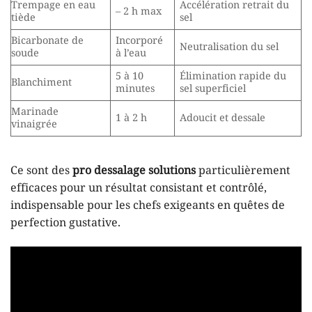
Trempage en eau
Accélération retrait du
– 2 h max
tiède
sel
Bicarbonate de
Incorporé
Neutralisation du sel
soude
à l’eau
5 à 10
Élimination rapide du
Blanchiment
minutes
sel superficiel
Marinade
1 à 2 h
Adoucit et dessale
vinaigrée
Ce sont des
pro dessalage solutions
particulièrement
efficaces pour un résultat consistant et contrôlé,
indispensable pour les chefs exigeants en quêtes de
perfection gustative.