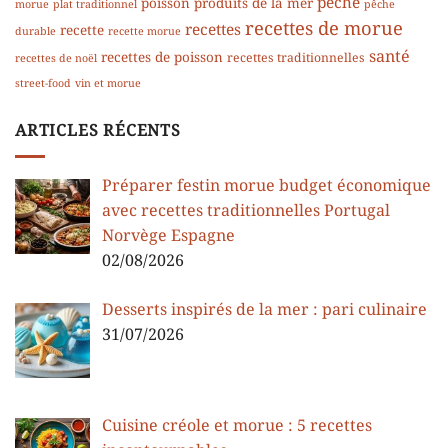
pêche
poisson
produits de la mer
morue
plat traditionnel
pêche
recettes de morue
recettes
recette
durable
recette morue
santé
recettes de poisson
recettes traditionnelles
recettes de noël
street-food
vin et morue
ARTICLES RÉCENTS
Préparer festin morue budget économique
avec recettes traditionnelles Portugal
Norvège Espagne
02/08/2026
Desserts inspirés de la mer : pari culinaire
31/07/2026
Cuisine créole et morue : 5 recettes