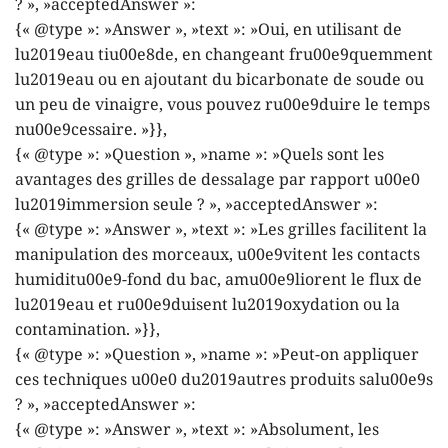
? », »acceptedAnswer »:
{« @type »: »Answer », »text »: »Oui, en utilisant de
lu2019eau tiu00e8de, en changeant fru00e9quemment
lu2019eau ou en ajoutant du bicarbonate de soude ou
un peu de vinaigre, vous pouvez ru00e9duire le temps
nu00e9cessaire. »}},
{« @type »: »Question », »name »: »Quels sont les
avantages des grilles de dessalage par rapport u00e0
lu2019immersion seule ? », »acceptedAnswer »:
{« @type »: »Answer », »text »: »Les grilles facilitent la
manipulation des morceaux, u00e9vitent les contacts
humiditu00e9-fond du bac, amu00e9liorent le flux de
lu2019eau et ru00e9duisent lu2019oxydation ou la
contamination. »}},
{« @type »: »Question », »name »: »Peut-on appliquer
ces techniques u00e0 du2019autres produits salu00e9s
? », »acceptedAnswer »:
{« @type »: »Answer », »text »: »Absolument, les