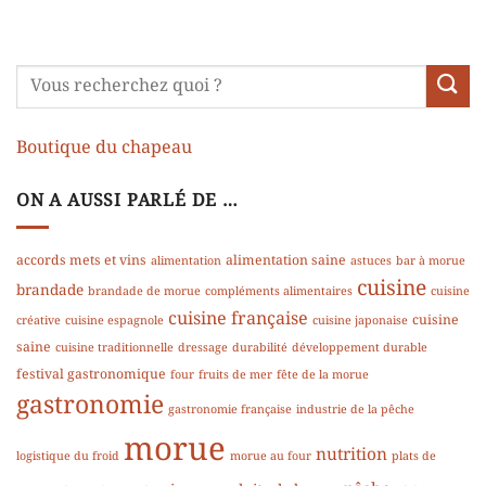
Boutique du chapeau
ON A AUSSI PARLÉ DE …
accords mets et vins
alimentation saine
alimentation
astuces
bar à morue
cuisine
brandade
brandade de morue
compléments alimentaires
cuisine
cuisine française
cuisine
créative
cuisine espagnole
cuisine japonaise
saine
cuisine traditionnelle
dressage
durabilité
développement durable
festival gastronomique
four
fruits de mer
fête de la morue
gastronomie
gastronomie française
industrie de la pêche
morue
nutrition
logistique du froid
morue au four
plats de