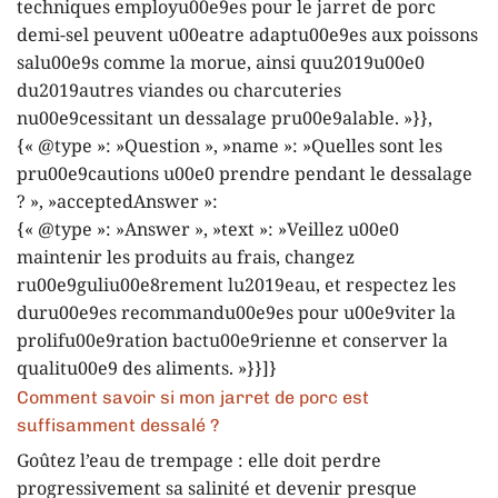
techniques employu00e9es pour le jarret de porc
demi-sel peuvent u00eatre adaptu00e9es aux poissons
salu00e9s comme la morue, ainsi quu2019u00e0
du2019autres viandes ou charcuteries
nu00e9cessitant un dessalage pru00e9alable. »}},
{« @type »: »Question », »name »: »Quelles sont les
pru00e9cautions u00e0 prendre pendant le dessalage
? », »acceptedAnswer »:
{« @type »: »Answer », »text »: »Veillez u00e0
maintenir les produits au frais, changez
ru00e9guliu00e8rement lu2019eau, et respectez les
duru00e9es recommandu00e9es pour u00e9viter la
prolifu00e9ration bactu00e9rienne et conserver la
qualitu00e9 des aliments. »}}]}
Comment savoir si mon jarret de porc est
suffisamment dessalé ?
Goûtez l’eau de trempage : elle doit perdre
progressivement sa salinité et devenir presque