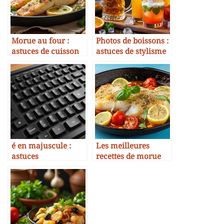
Morue au four :
Photos de boissons :
astuces de cuisson
astuces de stylisme
parfaite
culinaire
é en majuscule :
Les meilleures
astuces
recettes de morue
incontournables
pour l’été
pour briller en
gastronomie en
2025