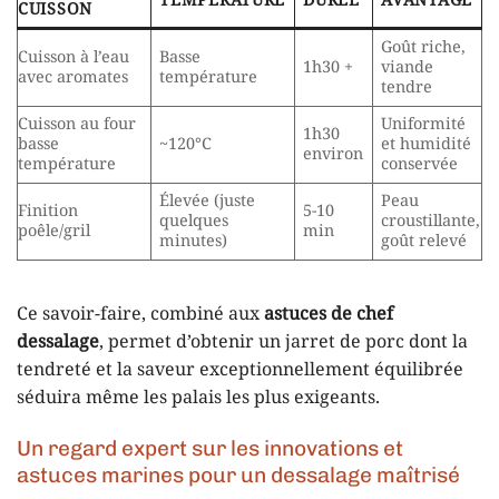
TEMPÉRATURE
DURÉE
AVANTAGE
CUISSON
Goût riche,
Cuisson à l’eau
Basse
1h30 +
viande
avec aromates
température
tendre
Cuisson au four
Uniformité
1h30
basse
~120°C
et humidité
environ
température
conservée
Élevée (juste
Peau
Finition
5-10
quelques
croustillante,
poêle/gril
min
minutes)
goût relevé
Ce savoir-faire, combiné aux
astuces de chef
dessalage
, permet d’obtenir un jarret de porc dont la
tendreté et la saveur exceptionnellement équilibrée
séduira même les palais les plus exigeants.
Un regard expert sur les innovations et
astuces marines pour un dessalage maîtrisé