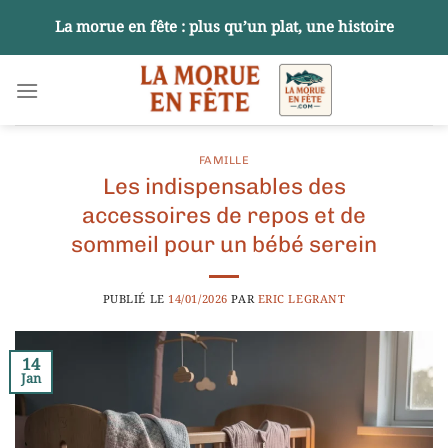
Passer
La morue en fête : plus qu’un plat, une histoire
au
contenu
FAMILLE
Les indispensables des
accessoires de repos et de
sommeil pour un bébé serein
PUBLIÉ LE
14/01/2026
PAR
ERIC LEGRANT
14
Jan