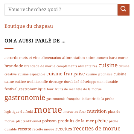
Boutique du chapeau
ON A AUSSI PARLÉ DE …
accords mets et vins
alimentation saine
alimentation
astuces
bar à morue
cuisine
brandade
brandade de morue
compléments alimentaires
cuisine
cuisine française
cuisine
créative
cuisine espagnole
cuisine japonaise
saine
cuisine traditionnelle
dressage
durabilité
développement durable
festival gastronomique
four
fruits de mer
fête de la morue
gastronomie
gastronomie française
industrie de la pêche
morue
nutrition
logistique du froid
morue au four
plats de
pêche
poisson
produits de la mer
morue
plat traditionnel
pêche
recettes de morue
recettes
recette
durable
recette morue