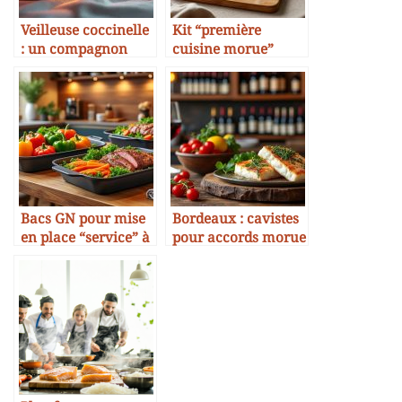
Veilleuse coccinelle
Kit “première
: un compagnon
cuisine morue”
lumineux pour
pour débutants
rassurer et décorer
la chambre d’enfant
Bacs GN pour mise
Bordeaux : cavistes
en place “service” à
pour accords morue
la maison